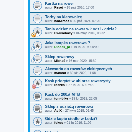
Kurtka na rower
autor:
Reset
»
18 paź 2016, 17:00
Torby na kierownicę
autor:
badAmos
»
02 paź 2024, 07:20
Tania odzież na rower w Łodzi - gdzie?
autor:
Dwukołowy
»
04 maja 2016, 08:32
Jaka lampka rowerowa ?
autor:
Diodek_pl
»
19 lis 2019, 00:09
Sklep rowerowy
autor:
Michaś
»
16 mar 2020, 15:39
Akcesoria do rowerów elektrycznych
autor:
mamrot
»
30 sie 2020, 11:08
Kask priorytet w ubiorze rowerzysty
autor:
roszko
»
27 lis 2016, 07:45
Kask do 200zł MTB
autor:
tom-bike
»
19 lut 2019, 22:05
Sklep z odzieżą rowerowa
autor:
AdiX
»
27 kwie 2018, 09:45
Gdzie kupie siodło w Łodzi?
autor:
fokus
»
01 lip 2016, 11:09