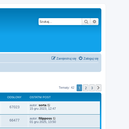
Szukaj
Wyszukiwanie z
Zarejestruj się
Zaloguj się
1
2
3
Następna
Tematy: 42
ODSŁONY
OSTATNI POST
autor:
sorta
67023
15 gru 2023, 12:47
autor:
filipposs
66477
01 gru 2025, 13:50