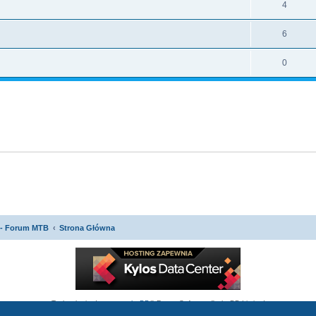
4
6
0
 - Forum MTB
Strona Główna
Technologię dostarcza
phpBB
® Forum Software © phpBB Limited
Polski pakiet językowy dostarcza
phpBB.pl