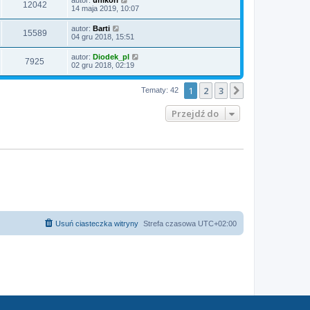
12042
14 maja 2019, 10:07
autor:
Barti
15589
04 gru 2018, 15:51
autor:
Diodek_pl
7925
02 gru 2018, 02:19
1
2
3
Następna
Tematy: 42
Przejdź do
Usuń ciasteczka witryny
Strefa czasowa
UTC+02:00