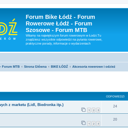
Forum Bike Łódź - Forum
Rowerowe Łódź - Forum
Szosowe - Forum MTB
Witamy na największym forum rowerowym w Łodzi.Tu
znajdziesz wszystkie odpowiedzi na pytania rowerowe,
praktyczne porady, informacje o wydarzeniach
 - Forum MTB
Strona Główna
BIKE ŁÓDŹ
Akcesoria rowerowe i odzież
szukiwanie zaawansowane
ODPOWIEDZI
ch z marketu (Lidl, Biedronka itp.)
24
1
2
3
20
1
2
3