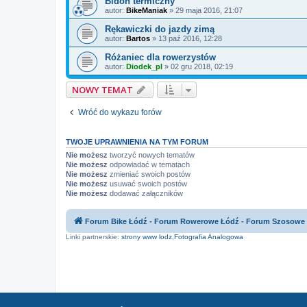
Bidon termiczny
autor:
BikeManiak
»
29 maja 2016, 21:07
Rękawiczki do jazdy zimą
autor:
Bartos
»
13 paź 2016, 12:28
Różaniec dla rowerzystów
autor:
Diodek_pl
»
02 gru 2018, 02:19
NOWY TEMAT
Wróć do wykazu forów
TWOJE UPRAWNIENIA NA TYM FORUM
Nie możesz
tworzyć nowych tematów
Nie możesz
odpowiadać w tematach
Nie możesz
zmieniać swoich postów
Nie możesz
usuwać swoich postów
Nie możesz
dodawać załączników
Forum Bike Łódź - Forum Rowerowe Łódź - Forum Szosowe
Linki partnerskie:
strony www lodz
,
Fotografia Analogowa