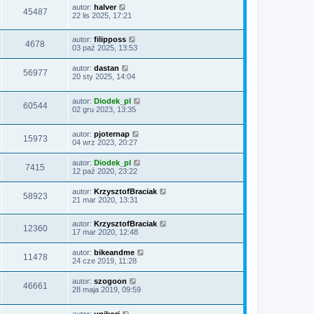
autor:
halver
45487
22 lis 2025, 17:21
autor:
filipposs
4678
03 paź 2025, 13:53
autor:
dastan
56977
20 sty 2025, 14:04
autor:
Diodek_pl
60544
02 gru 2023, 13:35
autor:
pjoternap
15973
04 wrz 2023, 20:27
autor:
Diodek_pl
7415
12 paź 2020, 23:22
autor:
KrzysztofBraciak
58923
21 mar 2020, 13:31
autor:
KrzysztofBraciak
12360
17 mar 2020, 12:48
autor:
bikeandme
11478
24 cze 2019, 11:28
autor:
szogoon
46661
28 maja 2019, 09:59
autor:
unikori