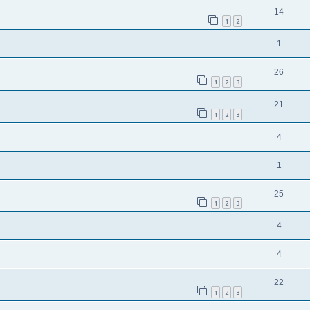
14
1
2
1
26
1
2
3
21
1
2
3
4
1
25
1
2
3
4
4
22
1
2
3