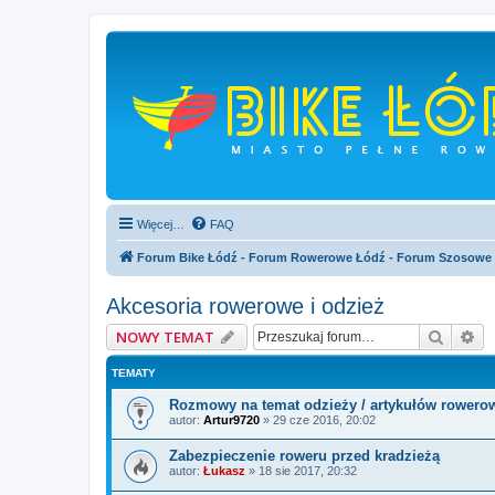
Więcej…
FAQ
Forum Bike Łódź - Forum Rowerowe Łódź - Forum Szosowe
Akcesoria rowerowe i odzież
Szukaj
Wy
NOWY TEMAT
TEMATY
Rozmowy na temat odzieży / artykułów rowerowy
autor:
Artur9720
»
29 cze 2016, 20:02
Zabezpieczenie roweru przed kradzieżą
autor:
Łukasz
»
18 sie 2017, 20:32