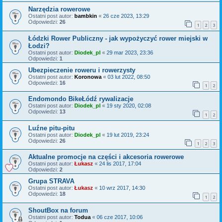
Narzędzia rowerowe
Ostatni post autor:
bambkin
«
26 cze 2023, 13:29
Odpowiedzi:
26
1
2
3
Łódzki Rower Publiczny - jak wypożyczyć rower miejski w
Łodzi?
Ostatni post autor:
Diodek_pl
«
29 mar 2023, 23:36
Odpowiedzi:
1
Ubezpieczenie roweru i rowerzysty
Ostatni post autor:
Koronowa
«
03 lut 2022, 08:50
Odpowiedzi:
16
1
2
Endomondo BikeŁódź rywalizacje
Ostatni post autor:
Diodek_pl
«
19 sty 2020, 02:08
Odpowiedzi:
13
1
2
Luźne pitu-pitu
Ostatni post autor:
Diodek_pl
«
19 lut 2019, 23:24
Odpowiedzi:
26
1
2
3
Aktualne promocje na części i akcesoria rowerowe
Ostatni post autor:
Łukasz
«
24 lis 2017, 17:04
Odpowiedzi:
2
Grupa STRAVA
Ostatni post autor:
Łukasz
«
10 wrz 2017, 14:30
Odpowiedzi:
18
1
2
ShoutBox na forum
Ostatni post autor:
Todua
«
06 cze 2017, 10:06