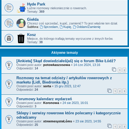
Hyde Park
Luźne rozmowy niekoniecznie o rowerach.
Tematy:
369
Giełda
Chcesz coś sprzedać, kupić, zamienić? To jest właśnie ten dział.
Subfora:
Sprzedam
,
Kupię
,
Oddam/Zamienię
Kosz
Miejsce, do którego trafiają tematy wyrzucone z innych forów.
Tematy:
38
Aktywne tematy
[Ankieta] Skąd dowiedziałeś(aś) się o forum Bike Łódź?
Ostatni post autor:
potowkaszosowa
«
14 cze 2024, 13:16
Odpowiedzi:
14
1
2
Rozmowy na temat odzieży / artykułów rowerowych z
marketu (Lidl, Biedronka itp.)
Ostatni post autor:
sorta
«
15 gru 2023, 12:47
Odpowiedzi:
24
1
2
3
Forumowy kalendarz wydarzeń
Ostatni post autor:
Koronowa
«
24 sie 2023, 16:01
Odpowiedzi:
3
Sklepy i serwisy rowerowe które polecamy i kategorycznie
odradzamy
Ostatni post autor:
xtreemesysteŁóms
«
23 sie 2023, 14:55
Odpowiedzi:
25
1
2
3