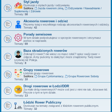
Styl jazdy
Dyskusje o stylach jazdy i odżywianiu.
Subfora:
Jazda rowerem zimą
,
Odżywianie / Nawadnianie /
Suplementy / Zdrowie
Tematy:
58
Akcesoria rowerowe i odzież
Piszemy tutaj o wszelkiego rodzaju akcesoriach rowerowych i odzieży.
Tematy:
42
Porady serwisowe
W tym dziale podyskutujesz o sprzęcie rowerowym i otrzymasz
pomoc w naprawie.
Tematy:
69
Baza skradzionych rowerów
Zniknął Ci rower? nie wiesz co masz robić? opisz swój rower +
zdjęcie. A my puścimy to dalej być może znajdziemy Twój rower
szybciej niż Policja.
Tematy:
8
Grupy rowerowe
Łódzkie grupy rowerowe
Subfora:
Grupa Cyklomaniacy
,
Grupa Rowerowe Soboty
Tematy:
10
Drogi rowerowe w Łodzi/DDR
Za mało dróg rowerowych? może coś jest z nimi nie tak, dziurawe itd.
Piszcie o tym w tym dziale.
Tematy:
13
Łódzki Rower Publiczny
Dyskusje na tematy związane z łódzkim rowerem publicznym.
Tematy:
32