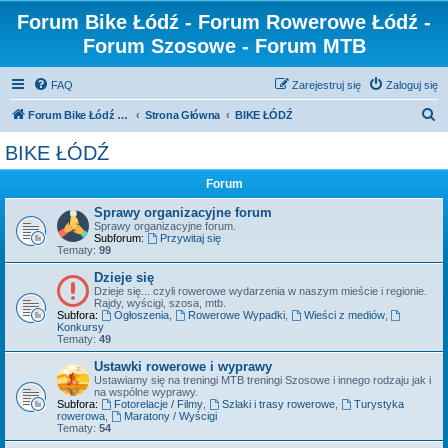
Forum Bike Łódź - Forum Rowerowe Łódź -
Forum Szosowe - Forum MTB
FAQ
Zarejestruj się
Zaloguj się
S
Forum Bike Łódź - Forum Rowerowe Łódź - Forum Szosowe - Forum MTB
Strona Główna
BIKE ŁÓDŹ
z
BIKE ŁÓDŹ
u
Forum
k
a
Sprawy organizacyjne forum
Sprawy organizacyjne forum.
j
Subforum:
Przywitaj się
Tematy:
99
Dzieje się
Dzieje się... czyli rowerowe wydarzenia w naszym mieście i regionie.
Rajdy, wyścigi, szosa, mtb.
Subfora:
Ogłoszenia
,
Rowerowe Wypadki
,
Wieści z mediów
,
Konkursy
Tematy:
49
Ustawki rowerowe i wyprawy
Ustawiamy się na treningi MTB treningi Szosowe i innego rodzaju jak i
na wspólne wyprawy.
Subfora:
Fotorelacje / Filmy
,
Szlaki i trasy rowerowe
,
Turystyka
rowerowa
,
Maratony / Wyścigi
Tematy:
54