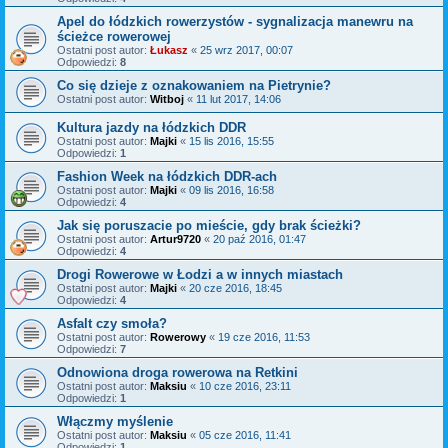
Apel do łódzkich rowerzystów - sygnalizacja manewru na
ścieżce rowerowej
Ostatni post autor:
Łukasz
«
25 wrz 2017, 00:07
Odpowiedzi:
8
Co się dzieje z oznakowaniem na Pietrynie?
Ostatni post autor:
Witboj
«
11 lut 2017, 14:06
Kultura jazdy na łódzkich DDR
Ostatni post autor:
Majki
«
15 lis 2016, 15:55
Odpowiedzi:
1
Fashion Week na łódzkich DDR-ach
Ostatni post autor:
Majki
«
09 lis 2016, 16:58
Odpowiedzi:
4
Jak się poruszacie po mieście, gdy brak ścieżki?
Ostatni post autor:
Artur9720
«
20 paź 2016, 01:47
Odpowiedzi:
4
Drogi Rowerowe w Łodzi a w innych miastach
Ostatni post autor:
Majki
«
20 cze 2016, 18:45
Odpowiedzi:
4
Asfalt czy smoła?
Ostatni post autor:
Rowerowy
«
19 cze 2016, 11:53
Odpowiedzi:
7
Odnowiona droga rowerowa na Retkini
Ostatni post autor:
Maksiu
«
10 cze 2016, 23:11
Odpowiedzi:
1
Włączmy myślenie
Ostatni post autor:
Maksiu
«
05 cze 2016, 11:41
Odpowiedzi:
1