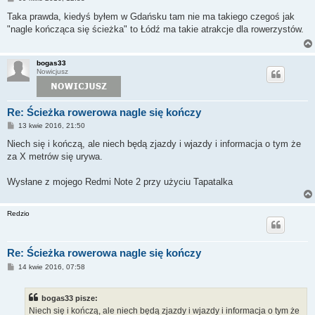
o
s
Taka prawda, kiedyś byłem w Gdańsku tam nie ma takiego czegoś jak
t
"nagle kończąca się ścieżka" to Łódź ma takie atrakcje dla rowerzystów.
bogas33
Nowicjusz
Re: Ścieżka rowerowa nagle się kończy
P
13 kwie 2016, 21:50
o
s
Niech się i kończą, ale niech będą zjazdy i wjazdy i informacja o tym że
t
za X metrów się urywa.
Wysłane z mojego Redmi Note 2 przy użyciu Tapatalka
Redzio
Re: Ścieżka rowerowa nagle się kończy
P
14 kwie 2016, 07:58
o
s
t
bogas33 pisze:
Niech się i kończą, ale niech będą zjazdy i wjazdy i informacja o tym że