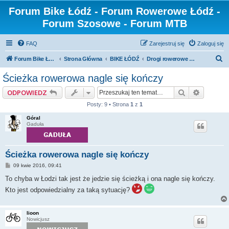
Forum Bike Łódź - Forum Rowerowe Łódź -
Forum Szosowe - Forum MTB
FAQ
Zarejestruj się
Zaloguj się
S
Forum Bike Łódź - Forum Rowerowe Łódź - Forum Szosowe - Forum MTB
Strona Główna
BIKE ŁÓDŹ
Drogi rowerowe w Łodzi/DDR
z
Ścieżka rowerowa nagle się kończy
u
Szukaj
Wyszuki
ODPOWIEDZ
k
Posty: 9 • Strona
1
z
1
a
Góral
j
Gaduła
Ścieżka rowerowa nagle się kończy
P
09 kwie 2016, 09:41
o
s
To chyba w Łodzi tak jest że jedzie się ścieżką i ona nagle się kończy.
t
Kto jest odpowiedzialny za taką sytuację?
lioon
Nowicjusz