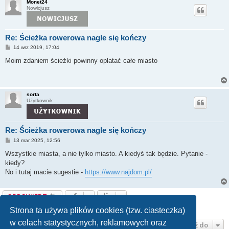
Monet24
Nowicjusz
Re: Ścieżka rowerowa nagle się kończy
P
14 wrz 2019, 17:04
o
s
Moim zdaniem ścieżki powinny oplatać całe miasto
t
sorta
Użytkownik
Re: Ścieżka rowerowa nagle się kończy
P
13 mar 2025, 12:56
o
s
Wszystkie miasta, a nie tylko miasto. A kiedyś tak będzie. Pytanie -
t
kiedy?
No i tutaj macie sugestie -
https://www.najdom.pl/
ODPOWIEDZ
Posty: 9 • Strona
1
z
1
Strona ta używa plików cookies (tzw. ciasteczka)
w celach statystycznych, reklamowych oraz
Przejdź do