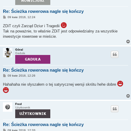
Re: Ścieżka rowerowa nagle się kończy
P
09 kwie 2016, 12:24
o
s
ZDiT czyli Zarząd Dziur i Tragedii
t
Tak na poważnie, to właśnie ZDiT jest odpowiedzialny za wszystkie
inwestycje rowerowe w mieście.
Góral
Gaduła
Re: Ścieżka rowerowa nagle się kończy
P
09 kwie 2016, 12:26
o
s
Hahahaha nie słyszałem o tej satyrycznej wersji skrótu hehe dobre
t
Fred
Użytkownik
Re: Ścieżka rowerowa nagle się kończy
P
09 kwie 2016, 12:33