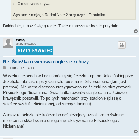
za X metrów się urywa.
Wysłane z mojego Redmi Note 2 przy użyciu Tapatalka
Dokładnie, masz świętą rację. Takie oznaczenie by się przydało.
Witboj
Stały Bywalec
Re: Ścieżka rowerowa nagle się kończy
P
11 lut 2017, 14:14
o
s
W wielu miejscach w Łodzi kończą się ścieżki - np. na Rokicińskiej przy
t
Józefiaka ale także przy Centralu, po stronie Silverscreena (tam jest
przerwa). Nie wiem dlaczego zrezygnowano ze ścieżki na skrzyżowaniu
Piłsudskiego Niciarniana. Światła dla rowerów ciągle są a na ścieżce
krawężnik postawili. To po tych remontach przy stadionie (piszę o
ścieżce wzdłuż Niciarnianej, od strony stadionu).
A teraz to ścieżki się kończą bo odśnieżający uznali, że to świetne
miejsce na składowanie śniegu (np. skrzyżowanie Piłsudskiego /
Niciarniana)