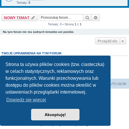
Tematy:
5
Szukaj
Wyszukiwanie z
NOWY TEMAT
Tematy: 0 • Strona
1
z
1
Na tym forum nie ma żadnych tematów ani postów.
Przejdź do
TWOJE UPRAWNIENIA NA TYM FORUM
Nie możesz
tworzyć nowych tematów
Nie możesz
odpowiadać w tematach
Strona ta używa plików cookies (tzw. ciasteczka)
Nie możesz
zmieniać swoich postów
w celach statystycznych, reklamowych oraz
Nie możesz
usuwać swoich postów
Nie możesz
dodawać załączników
funkcjonalnych. Warunki przechowywania lub
Forum Bike Łódź - Forum Rowerowe Łódź - Forum Szosowe - Forum MTB
Strona Główna
Strefa czasowa
UTC+02:00
dostępu do plików cookies można określić w
Linki partnerskie:
strony www lodz
,
Fotografia Analogowa
ustawieniach przeglądarki internetowej.
Dowiedz się więcej
Akceptuję!
Technologię dostarcza
phpBB
® Forum Software © phpBB Limited
Polski pakiet językowy dostarcza
phpBB.pl
Zasady ochrony danych osobowych
|
Regulamin