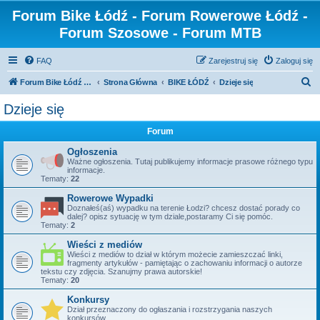
Forum Bike Łódź - Forum Rowerowe Łódź -
Forum Szosowe - Forum MTB
FAQ
Zarejestruj się
Zaloguj się
S
Forum Bike Łódź - Forum Rowerowe Łódź - Forum Szosowe - Forum MTB
Strona Główna
BIKE ŁÓDŹ
Dzieje się
z
Dzieje się
u
Forum
k
a
Ogłoszenia
Ważne ogłoszenia. Tutaj publikujemy informacje prasowe różnego typu
j
informacje.
Tematy:
22
Rowerowe Wypadki
Doznałeś(aś) wypadku na terenie Łodzi? chcesz dostać porady co
dalej? opisz sytuację w tym dziale,postaramy Ci się pomóc.
Tematy:
2
Wieści z mediów
Wieści z mediów to dział w którym możecie zamieszczać linki,
fragmenty artykułów - pamiętając o zachowaniu informacji o autorze
tekstu czy zdjęcia. Szanujmy prawa autorskie!
Tematy:
20
Konkursy
Dział przeznaczony do ogłaszania i rozstrzygania naszych
konkursów.