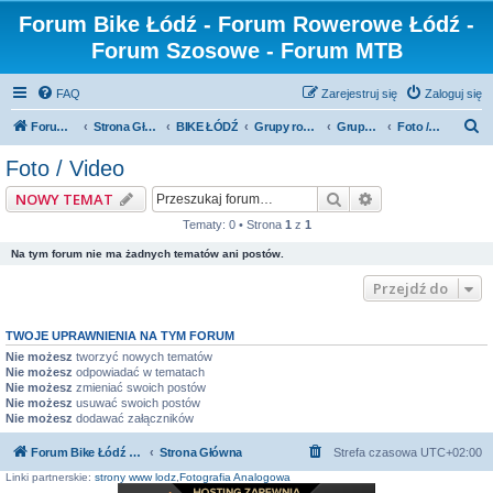
Forum Bike Łódź - Forum Rowerowe Łódź -
Forum Szosowe - Forum MTB
FAQ
Zarejestruj się
Zaloguj się
S
Forum Bike Łódź - Forum Rowerowe Łódź - Forum Szosowe - Forum MTB
Strona Główna
BIKE ŁÓDŹ
Grupy rowerowe
Grupa Cyklomaniacy
Foto / Video
z
Foto / Video
u
Szukaj
Wyszukiwanie z
NOWY TEMAT
k
Tematy: 0 • Strona
1
z
1
a
Na tym forum nie ma żadnych tematów ani postów.
j
Przejdź do
TWOJE UPRAWNIENIA NA TYM FORUM
Nie możesz
tworzyć nowych tematów
Nie możesz
odpowiadać w tematach
Nie możesz
zmieniać swoich postów
Nie możesz
usuwać swoich postów
Nie możesz
dodawać załączników
Forum Bike Łódź - Forum Rowerowe Łódź - Forum Szosowe - Forum MTB
Strona Główna
Strefa czasowa
UTC+02:00
Linki partnerskie:
strony www lodz
,
Fotografia Analogowa