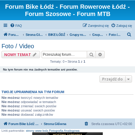
Forum Bike Łódź - Forum Rowerowe Łódź -
Forum Szosowe - Forum MTB
FAQ
Zarejestruj się
Zaloguj się
S
Forum Bike Łódź - Forum Rowerowe Łódź - Forum Szosowe - Forum MTB
Strona Główna
BIKE ŁÓDŹ
Grupy rowerowe
Grupa Cyklomaniacy
Foto / Video
z
Foto / Video
u
Szukaj
Wyszukiwanie z
NOWY TEMAT
k
Tematy: 0 • Strona
1
z
1
a
Na tym forum nie ma żadnych tematów ani postów.
j
Przejdź do
TWOJE UPRAWNIENIA NA TYM FORUM
Nie możesz
tworzyć nowych tematów
Nie możesz
odpowiadać w tematach
Nie możesz
zmieniać swoich postów
Nie możesz
usuwać swoich postów
Nie możesz
dodawać załączników
Forum Bike Łódź - Forum Rowerowe Łódź - Forum Szosowe - Forum MTB
Strona Główna
Strefa czasowa
UTC+02:00
Linki partnerskie:
strony www lodz
,
Fotografia Analogowa