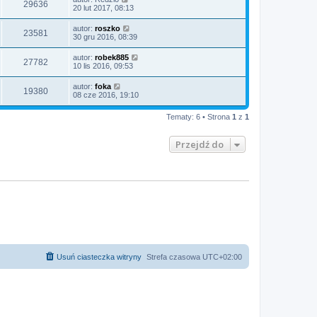
29636
20 lut 2017, 08:13
autor:
roszko
23581
30 gru 2016, 08:39
autor:
robek885
27782
10 lis 2016, 09:53
autor:
foka
19380
08 cze 2016, 19:10
Tematy: 6 • Strona
1
z
1
Przejdź do
Usuń ciasteczka witryny
Strefa czasowa
UTC+02:00