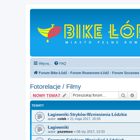
Więcej…
FAQ
Forum Bike Łódź - Forum Rowerowe Łódź - Forum Szosowe
Fotorelacje / Filmy
Szukaj
Wy
NOWY TEMAT
TEMATY
Łagiewniki-Stryków-Wzniesienia Łódzkie
autor:
colek
»
21 maja 2017, 20:05
Łagiewniki
autor:
pszemoo
»
08 sty 2017, 13:33