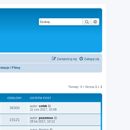
Szukaj
Wyszukiwanie z
Zarejestruj się
Zaloguj się
elacje / Filmy
Tematy: 6 • Strona
1
z
1
ODSŁONY
OSTATNI POST
autor:
colek
36300
11 cze 2017, 10:08
autor:
pszemoo
23121
28 lut 2017, 10:12
autor:
Redzio