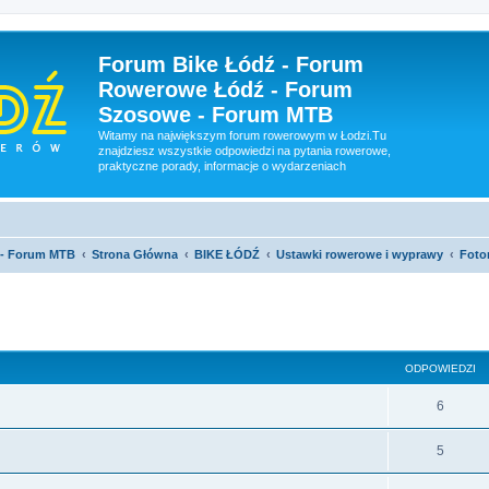
Forum Bike Łódź - Forum
Rowerowe Łódź - Forum
Szosowe - Forum MTB
Witamy na największym forum rowerowym w Łodzi.Tu
znajdziesz wszystkie odpowiedzi na pytania rowerowe,
praktyczne porady, informacje o wydarzeniach
 - Forum MTB
Strona Główna
BIKE ŁÓDŹ
Ustawki rowerowe i wyprawy
Fotor
szukiwanie zaawansowane
ODPOWIEDZI
6
5