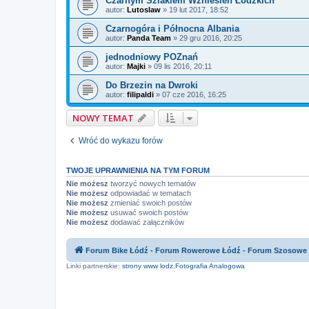
Czarnym Szlakiem Wznieśień Łódzkich
autor:
Lutoslaw
»
19 lut 2017, 18:52
Czarnogóra i Północna Albania
autor:
Panda Team
»
29 gru 2016, 20:25
jednodniowy POZnań
autor:
Majki
»
09 lis 2016, 20:11
Do Brzezin na Dwroki
autor:
filipaldi
»
07 cze 2016, 16:25
NOWY TEMAT
Wróć do wykazu forów
TWOJE UPRAWNIENIA NA TYM FORUM
Nie możesz
tworzyć nowych tematów
Nie możesz
odpowiadać w tematach
Nie możesz
zmieniać swoich postów
Nie możesz
usuwać swoich postów
Nie możesz
dodawać załączników
Forum Bike Łódź - Forum Rowerowe Łódź - Forum Szosowe
Linki partnerskie:
strony www lodz
,
Fotografia Analogowa