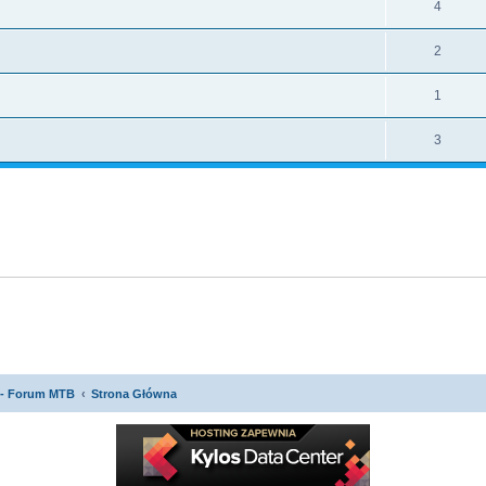
4
2
1
3
 - Forum MTB
Strona Główna