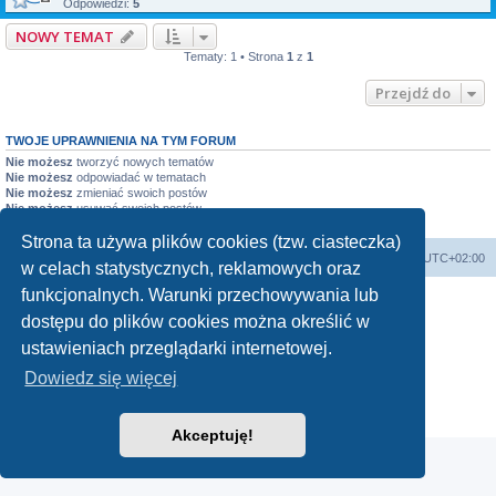
Odpowiedzi:
5
NOWY TEMAT
Tematy: 1 • Strona
1
z
1
Przejdź do
TWOJE UPRAWNIENIA NA TYM FORUM
Nie możesz
tworzyć nowych tematów
Nie możesz
odpowiadać w tematach
Nie możesz
zmieniać swoich postów
Nie możesz
usuwać swoich postów
Nie możesz
dodawać załączników
Strona ta używa plików cookies (tzw. ciasteczka)
Forum Bike Łódź - Forum Rowerowe Łódź - Forum Szosowe - Forum MTB
Strona Główna
Strefa czasowa
UTC+02:00
w celach statystycznych, reklamowych oraz
Linki partnerskie:
strony www lodz
,
Fotografia Analogowa
funkcjonalnych. Warunki przechowywania lub
dostępu do plików cookies można określić w
ustawieniach przeglądarki internetowej.
Dowiedz się więcej
Technologię dostarcza
phpBB
® Forum Software © phpBB Limited
Polski pakiet językowy dostarcza
phpBB.pl
Zasady ochrony danych osobowych
|
Regulamin
Akceptuję!