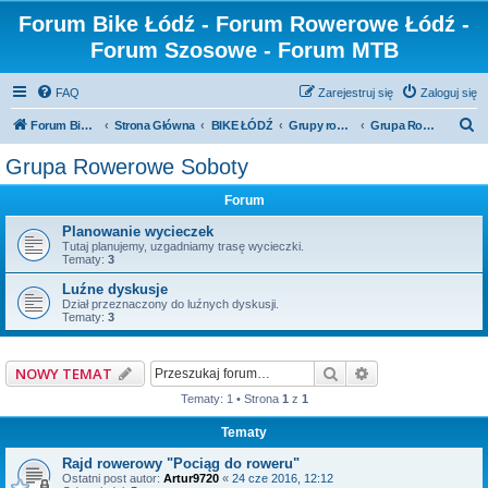
Forum Bike Łódź - Forum Rowerowe Łódź -
Forum Szosowe - Forum MTB
FAQ
Zarejestruj się
Zaloguj się
S
Forum Bike Łódź - Forum Rowerowe Łódź - Forum Szosowe - Forum MTB
Strona Główna
BIKE ŁÓDŹ
Grupy rowerowe
Grupa Rowerowe Soboty
z
Grupa Rowerowe Soboty
u
Forum
k
a
Planowanie wycieczek
Tutaj planujemy, uzgadniamy trasę wycieczki.
j
Tematy:
3
Luźne dyskusje
Dział przeznaczony do luźnych dyskusji.
Tematy:
3
Szukaj
Wyszukiwanie z
NOWY TEMAT
Tematy: 1 • Strona
1
z
1
Tematy
Rajd rowerowy "Pociąg do roweru"
Ostatni post autor:
Artur9720
«
24 cze 2016, 12:12