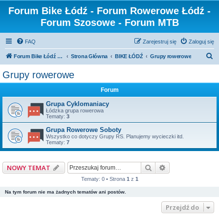
Forum Bike Łódź - Forum Rowerowe Łódź -
Forum Szosowe - Forum MTB
FAQ
Zarejestruj się
Zaloguj się
S
Forum Bike Łódź - Forum Rowerowe Łódź - Forum Szosowe - Forum MTB
Strona Główna
BIKE ŁÓDŹ
Grupy rowerowe
z
Grupy rowerowe
u
Forum
k
a
Grupa Cyklomaniacy
Łódzka grupa rowerowa
j
Tematy:
3
Grupa Rowerowe Soboty
Wszystko co dotyczy Grupy RS. Planujemy wycieczki itd.
Tematy:
7
Szukaj
Wyszukiwanie z
NOWY TEMAT
Tematy: 0 • Strona
1
z
1
Na tym forum nie ma żadnych tematów ani postów.
Przejdź do