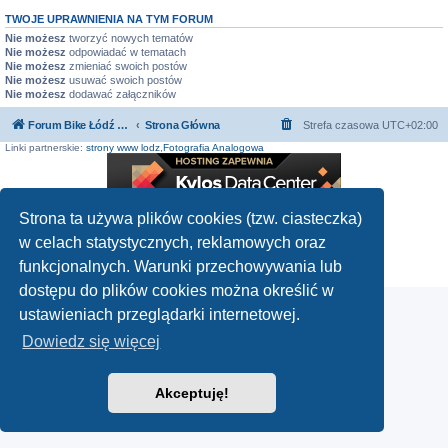
TWOJE UPRAWNIENIA NA TYM FORUM
Nie możesz
tworzyć nowych tematów
Nie możesz
odpowiadać w tematach
Nie możesz
zmieniać swoich postów
Nie możesz
usuwać swoich postów
Nie możesz
dodawać załączników
Forum Bike Łódź - Forum Rowerowe Łódź - Forum Szosowe - Forum MTB
Strona Główna
Strefa czasowa
UTC+02:00
Linki partnerskie:
strony www lodz
,
Fotografia Analogowa
Strona ta używa plików cookies (tzw. ciasteczka)
Technologię dostarcza
phpBB
® Forum Software © phpBB Limited
w celach statystycznych, reklamowych oraz
Polski pakiet językowy dostarcza
phpBB.pl
funkcjonalnych. Warunki przechowywania lub
Zasady ochrony danych osobowych
|
Regulamin
dostępu do plików cookies można określić w
ustawieniach przeglądarki internetowej.
Dowiedz się więcej
Akceptuję!