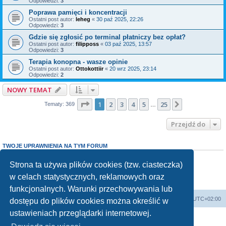
Odpowiedzi:
3
Poprawa pamięci i koncentracji
Ostatni post autor:
leheg
«
30 paź 2025, 22:26
Odpowiedzi:
3
Gdzie się zgłosić po terminal płatniczy bez opłat?
Ostatni post autor:
filipposs
«
03 paź 2025, 13:57
Odpowiedzi:
3
Terapia konopna - wasze opinie
Ostatni post autor:
Ottokottiir
«
20 wrz 2025, 23:14
Odpowiedzi:
2
NOWY TEMAT
Strona
1
z
25
1
2
3
4
5
25
Następna
Tematy: 369
…
Przejdź do
TWOJE UPRAWNIENIA NA TYM FORUM
Nie możesz
tworzyć nowych tematów
Nie możesz
odpowiadać w tematach
Strona ta używa plików cookies (tzw. ciasteczka)
Nie możesz
zmieniać swoich postów
w celach statystycznych, reklamowych oraz
Nie możesz
usuwać swoich postów
Nie możesz
dodawać załączników
funkcjonalnych. Warunki przechowywania lub
Forum Bike Łódź - Forum Rowerowe Łódź - Forum Szosowe - Forum MTB
Strona Główna
Strefa czasowa
UTC+02:00
dostępu do plików cookies można określić w
Linki partnerskie:
strony www lodz
,
Fotografia Analogowa
ustawieniach przeglądarki internetowej.