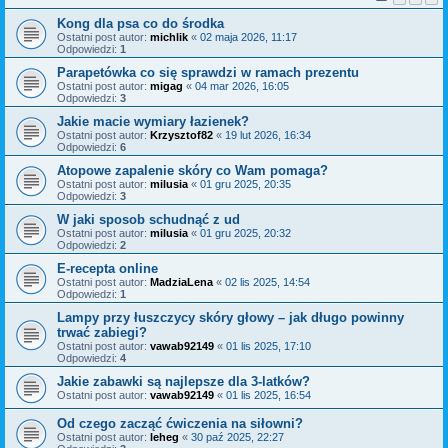
Kong dla psa co do środka
Ostatni post autor:
michlik
«
02 maja 2026, 11:17
Odpowiedzi:
1
Parapetówka co się sprawdzi w ramach prezentu
Ostatni post autor:
migag
«
04 mar 2026, 16:05
Odpowiedzi:
3
Jakie macie wymiary łazienek?
Ostatni post autor:
Krzysztof82
«
19 lut 2026, 16:34
Odpowiedzi:
6
Atopowe zapalenie skóry co Wam pomaga?
Ostatni post autor:
milusia
«
01 gru 2025, 20:35
Odpowiedzi:
3
W jaki sposob schudnąć z ud
Ostatni post autor:
milusia
«
01 gru 2025, 20:32
Odpowiedzi:
2
E-recepta online
Ostatni post autor:
MadziaLena
«
02 lis 2025, 14:54
Odpowiedzi:
1
Lampy przy łuszczycy skóry głowy – jak długo powinny
trwać zabiegi?
Ostatni post autor:
vawab92149
«
01 lis 2025, 17:10
Odpowiedzi:
4
Jakie zabawki są najlepsze dla 3-latków?
Ostatni post autor:
vawab92149
«
01 lis 2025, 16:54
Od czego zacząć ćwiczenia na siłowni?
Ostatni post autor:
leheg
«
30 paź 2025, 22:27