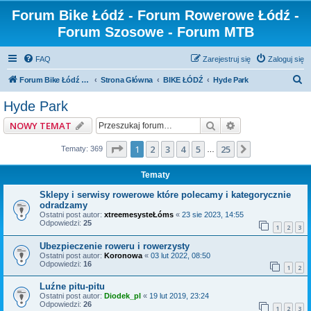
Forum Bike Łódź - Forum Rowerowe Łódź -
Forum Szosowe - Forum MTB
FAQ
Zarejestruj się
Zaloguj się
S
Forum Bike Łódź - Forum Rowerowe Łódź - Forum Szosowe - Forum MTB
Strona Główna
BIKE ŁÓDŹ
Hyde Park
z
Hyde Park
u
Szukaj
Wyszukiwanie z
NOWY TEMAT
k
a
Strona
1
z
25
1
2
3
4
5
25
Następna
Tematy: 369
…
j
Tematy
Sklepy i serwisy rowerowe które polecamy i kategorycznie
odradzamy
Ostatni post autor:
xtreemesysteŁóms
«
23 sie 2023, 14:55
Odpowiedzi:
25
1
2
3
Ubezpieczenie roweru i rowerzysty
Ostatni post autor:
Koronowa
«
03 lut 2022, 08:50
Odpowiedzi:
16
1
2
Luźne pitu-pitu
Ostatni post autor:
Diodek_pl
«
19 lut 2019, 23:24
Odpowiedzi:
26
1
2
3