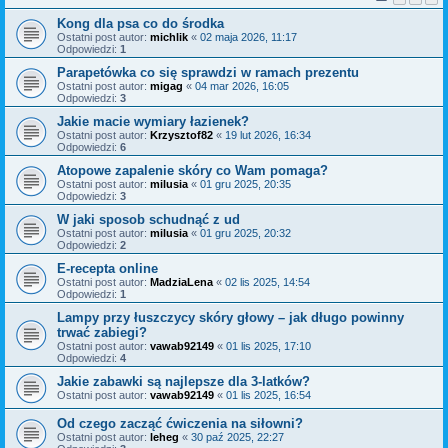
Kong dla psa co do środka
Ostatni post autor:
michlik
«
02 maja 2026, 11:17
Odpowiedzi:
1
Parapetówka co się sprawdzi w ramach prezentu
Ostatni post autor:
migag
«
04 mar 2026, 16:05
Odpowiedzi:
3
Jakie macie wymiary łazienek?
Ostatni post autor:
Krzysztof82
«
19 lut 2026, 16:34
Odpowiedzi:
6
Atopowe zapalenie skóry co Wam pomaga?
Ostatni post autor:
milusia
«
01 gru 2025, 20:35
Odpowiedzi:
3
W jaki sposob schudnąć z ud
Ostatni post autor:
milusia
«
01 gru 2025, 20:32
Odpowiedzi:
2
E-recepta online
Ostatni post autor:
MadziaLena
«
02 lis 2025, 14:54
Odpowiedzi:
1
Lampy przy łuszczycy skóry głowy – jak długo powinny
trwać zabiegi?
Ostatni post autor:
vawab92149
«
01 lis 2025, 17:10
Odpowiedzi:
4
Jakie zabawki są najlepsze dla 3-latków?
Ostatni post autor:
vawab92149
«
01 lis 2025, 16:54
Od czego zacząć ćwiczenia na siłowni?
Ostatni post autor:
leheg
«
30 paź 2025, 22:27