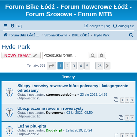
Forum Bike Łódź - Forum Rowerowe Łódź -
Forum Szosowe - Forum MTB
FAQ
Zarejestruj się
Zaloguj się
S
Forum Bike Łódź - Forum Rowerowe Łódź - Forum Szosowe - Forum MTB
Strona Główna
BIKE ŁÓDŹ
Hyde Park
z
Hyde Park
u
Szukaj
Wyszukiwanie z
NOWY TEMAT
k
a
Strona
1
z
25
1
2
3
4
5
25
Następna
Tematy: 369
…
j
Tematy
Sklepy i serwisy rowerowe które polecamy i kategorycznie
odradzamy
Ostatni post autor:
xtreemesysteŁóms
«
23 sie 2023, 14:55
Odpowiedzi:
25
1
2
3
Ubezpieczenie roweru i rowerzysty
Ostatni post autor:
Koronowa
«
03 lut 2022, 08:50
Odpowiedzi:
16
1
2
Luźne pitu-pitu
Ostatni post autor:
Diodek_pl
«
19 lut 2019, 23:24
Odpowiedzi:
26
1
2
3