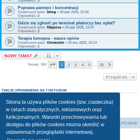
Odpowiedzi:
3
Poprawa pamięci i koncentracji
Ostatni post autor:
leheg
«
30 paź 2025, 22:26
Odpowiedzi:
3
Gdzie się zgłosić po terminal płatniczy bez opłat?
Ostatni post autor:
filipposs
«
03 paź 2025, 13:57
Odpowiedzi:
3
Terapia konopna - wasze opinie
Ostatni post autor:
Ottokottiir
«
20 wrz 2025, 23:14
Odpowiedzi:
2
NOWY TEMAT
Strona
1
z
25
1
2
3
4
5
25
Następna
Tematy: 369
…
Przejdź do
TWOJE UPRAWNIENIA NA TYM FORUM
Nie możesz
tworzyć nowych tematów
Nie możesz
odpowiadać w tematach
Strona ta używa plików cookies (tzw. ciasteczka)
Nie możesz
zmieniać swoich postów
w celach statystycznych, reklamowych oraz
Nie możesz
usuwać swoich postów
Nie możesz
dodawać załączników
funkcjonalnych. Warunki przechowywania lub
Forum Bike Łódź - Forum Rowerowe Łódź - Forum Szosowe - Forum MTB
Strona Główna
Strefa czasowa
UTC+02:00
dostępu do plików cookies można określić w
Linki partnerskie:
strony www lodz
,
Fotografia Analogowa
ustawieniach przeglądarki internetowej.