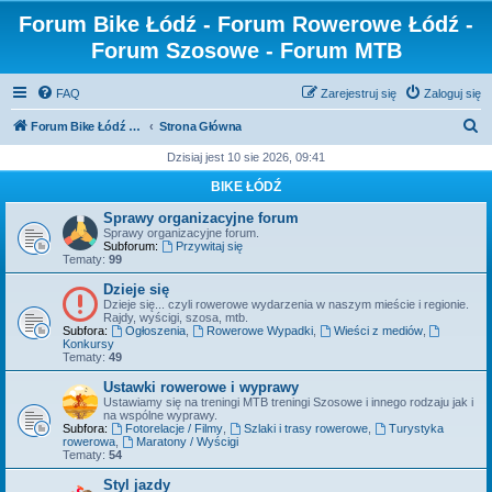
Forum Bike Łódź - Forum Rowerowe Łódź -
Forum Szosowe - Forum MTB
FAQ
Zarejestruj się
Zaloguj się
S
Forum Bike Łódź - Forum Rowerowe Łódź - Forum Szosowe - Forum MTB
Strona Główna
z
Dzisiaj jest 10 sie 2026, 09:41
u
BIKE ŁÓDŹ
k
Sprawy organizacyjne forum
a
Sprawy organizacyjne forum.
Subforum:
Przywitaj się
j
Tematy:
99
Dzieje się
Dzieje się... czyli rowerowe wydarzenia w naszym mieście i regionie.
Rajdy, wyścigi, szosa, mtb.
Subfora:
Ogłoszenia
,
Rowerowe Wypadki
,
Wieści z mediów
,
Konkursy
Tematy:
49
Ustawki rowerowe i wyprawy
Ustawiamy się na treningi MTB treningi Szosowe i innego rodzaju jak i
na wspólne wyprawy.
Subfora:
Fotorelacje / Filmy
,
Szlaki i trasy rowerowe
,
Turystyka
rowerowa
,
Maratony / Wyścigi
Tematy:
54
Styl jazdy