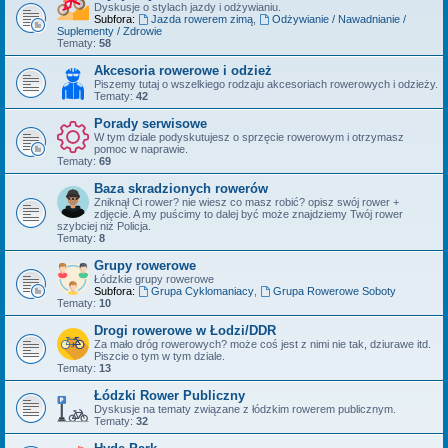
Dyskusje o stylach jazdy i odżywianiu.
Subfora:
Jazda rowerem zimą
,
Odżywianie / Nawadnianie /
Suplementy / Zdrowie
Tematy:
58
Akcesoria rowerowe i odzież
Piszemy tutaj o wszelkiego rodzaju akcesoriach rowerowych i odzieży.
Tematy:
42
Porady serwisowe
W tym dziale podyskutujesz o sprzęcie rowerowym i otrzymasz
pomoc w naprawie.
Tematy:
69
Baza skradzionych rowerów
Zniknął Ci rower? nie wiesz co masz robić? opisz swój rower +
zdjęcie. A my puścimy to dalej być może znajdziemy Twój rower
szybciej niż Policja.
Tematy:
8
Grupy rowerowe
Łódzkie grupy rowerowe
Subfora:
Grupa Cyklomaniacy
,
Grupa Rowerowe Soboty
Tematy:
10
Drogi rowerowe w Łodzi/DDR
Za mało dróg rowerowych? może coś jest z nimi nie tak, dziurawe itd.
Piszcie o tym w tym dziale.
Tematy:
13
Łódzki Rower Publiczny
Dyskusje na tematy związane z łódzkim rowerem publicznym.
Tematy:
32