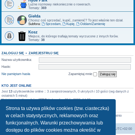
Hyde Park
Luźne rozmowy niekoniecznie o rowerach.
Tematy:
369
Giełda
Chcesz coś sprzedać, kupić, zamienić? To jest właśnie ten dział.
Subfora:
Sprzedam
,
Kupię
,
Oddam/Zamienię
Kosz
Miejsce, do którego trafiają tematy wyrzucone z innych forów.
Tematy:
38
ZALOGUJ SIĘ
•
ZAREJESTRUJ SIĘ
Nazwa użytkownika:
Hasło:
Nie pamiętam hasła
Zapamiętaj mnie
KTO JEST ONLINE
Jest
13
użytkowników online :: 3 zarejestrowanych, 0 ukrytych i 10 gości (wg danych z
ostatnich 5 minut)
Najwięcej użytkowników (
2713
) było online 29 lip 2026, 14:33
Strona ta używa plików cookies (tzw. ciasteczka)
STATYSTYKI
w celach statystycznych, reklamowych oraz
Liczba postów:
4520
• Liczba tematów:
899
• Liczba użytkowników:
640
• Ostatnio
zarejestrowany użytkownik:
szuszarrraaa
funkcjonalnych. Warunki przechowywania lub
Forum Bike Łódź - Forum Rowerowe Łódź - Forum Szosowe - Forum MTB
Strona Główna
Strefa czasowa
UTC+02:00
dostępu do plików cookies można określić w