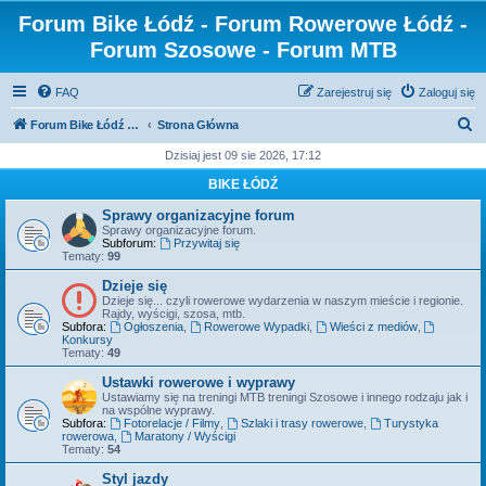
Forum Bike Łódź - Forum Rowerowe Łódź -
Forum Szosowe - Forum MTB
FAQ
Zarejestruj się
Zaloguj się
S
Forum Bike Łódź - Forum Rowerowe Łódź - Forum Szosowe - Forum MTB
Strona Główna
z
Dzisiaj jest 09 sie 2026, 17:12
u
BIKE ŁÓDŹ
k
Sprawy organizacyjne forum
a
Sprawy organizacyjne forum.
Subforum:
Przywitaj się
j
Tematy:
99
Dzieje się
Dzieje się... czyli rowerowe wydarzenia w naszym mieście i regionie.
Rajdy, wyścigi, szosa, mtb.
Subfora:
Ogłoszenia
,
Rowerowe Wypadki
,
Wieści z mediów
,
Konkursy
Tematy:
49
Ustawki rowerowe i wyprawy
Ustawiamy się na treningi MTB treningi Szosowe i innego rodzaju jak i
na wspólne wyprawy.
Subfora:
Fotorelacje / Filmy
,
Szlaki i trasy rowerowe
,
Turystyka
rowerowa
,
Maratony / Wyścigi
Tematy:
54
Styl jazdy