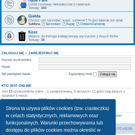
Hyde Park
Luźne rozmowy niekoniecznie o rowerach.
Tematy:
369
Giełda
Chcesz coś sprzedać, kupić, zamienić? To jest właśnie ten dział.
Subfora:
Sprzedam
,
Kupię
,
Oddam/Zamienię
Kosz
Miejsce, do którego trafiają tematy wyrzucone z innych forów.
Tematy:
38
ZALOGUJ SIĘ
•
ZAREJESTRUJ SIĘ
Nazwa użytkownika:
Hasło:
Nie pamiętam hasła
Zapamiętaj mnie
KTO JEST ONLINE
Jest
13
użytkowników online :: 1 zarejestrowany, 0 ukrytych i 12 gości (wg danych z
ostatnich 5 minut)
Najwięcej użytkowników (
2713
) było online 29 lip 2026, 14:33
Strona ta używa plików cookies (tzw. ciasteczka)
STATYSTYKI
w celach statystycznych, reklamowych oraz
Liczba postów:
4520
• Liczba tematów:
899
• Liczba użytkowników:
640
• Ostatnio
zarejestrowany użytkownik:
szuszarrraaa
funkcjonalnych. Warunki przechowywania lub
Forum Bike Łódź - Forum Rowerowe Łódź - Forum Szosowe - Forum MTB
Strona Główna
Strefa czasowa
UTC+02:00
dostępu do plików cookies można określić w