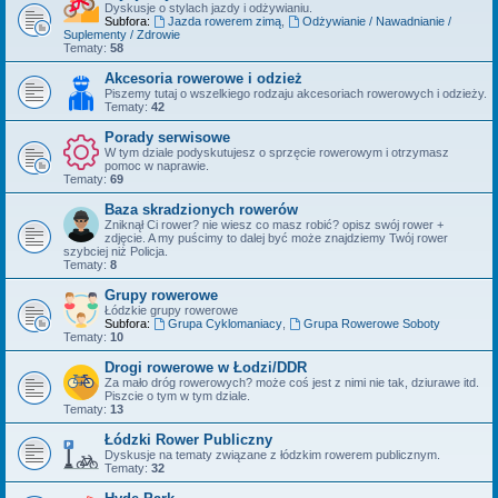
Dyskusje o stylach jazdy i odżywianiu.
Subfora:
Jazda rowerem zimą
,
Odżywianie / Nawadnianie /
Suplementy / Zdrowie
Tematy:
58
Akcesoria rowerowe i odzież
Piszemy tutaj o wszelkiego rodzaju akcesoriach rowerowych i odzieży.
Tematy:
42
Porady serwisowe
W tym dziale podyskutujesz o sprzęcie rowerowym i otrzymasz
pomoc w naprawie.
Tematy:
69
Baza skradzionych rowerów
Zniknął Ci rower? nie wiesz co masz robić? opisz swój rower +
zdjęcie. A my puścimy to dalej być może znajdziemy Twój rower
szybciej niż Policja.
Tematy:
8
Grupy rowerowe
Łódzkie grupy rowerowe
Subfora:
Grupa Cyklomaniacy
,
Grupa Rowerowe Soboty
Tematy:
10
Drogi rowerowe w Łodzi/DDR
Za mało dróg rowerowych? może coś jest z nimi nie tak, dziurawe itd.
Piszcie o tym w tym dziale.
Tematy:
13
Łódzki Rower Publiczny
Dyskusje na tematy związane z łódzkim rowerem publicznym.
Tematy:
32