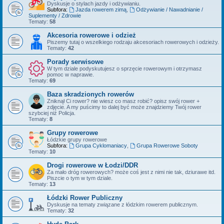
Dyskusje o stylach jazdy i odżywianiu.
Subfora:
Jazda rowerem zimą
,
Odżywianie / Nawadnianie /
Suplementy / Zdrowie
Tematy:
58
Akcesoria rowerowe i odzież
Piszemy tutaj o wszelkiego rodzaju akcesoriach rowerowych i odzieży.
Tematy:
42
Porady serwisowe
W tym dziale podyskutujesz o sprzęcie rowerowym i otrzymasz
pomoc w naprawie.
Tematy:
69
Baza skradzionych rowerów
Zniknął Ci rower? nie wiesz co masz robić? opisz swój rower +
zdjęcie. A my puścimy to dalej być może znajdziemy Twój rower
szybciej niż Policja.
Tematy:
8
Grupy rowerowe
Łódzkie grupy rowerowe
Subfora:
Grupa Cyklomaniacy
,
Grupa Rowerowe Soboty
Tematy:
10
Drogi rowerowe w Łodzi/DDR
Za mało dróg rowerowych? może coś jest z nimi nie tak, dziurawe itd.
Piszcie o tym w tym dziale.
Tematy:
13
Łódzki Rower Publiczny
Dyskusje na tematy związane z łódzkim rowerem publicznym.
Tematy:
32