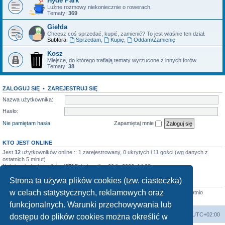
Hyde Park
Luźne rozmowy niekoniecznie o rowerach.
Tematy:
369
Giełda
Chcesz coś sprzedać, kupić, zamienić? To jest właśnie ten dział.
Subfora:
Sprzedam
,
Kupię
,
Oddam/Zamienię
Kosz
Miejsce, do którego trafiają tematy wyrzucone z innych forów.
Tematy:
38
ZALOGUJ SIĘ
•
ZAREJESTRUJ SIĘ
Nazwa użytkownika:
Hasło:
Nie pamiętam hasła
Zapamiętaj mnie
KTO JEST ONLINE
Jest
12
użytkowników online :: 1 zarejestrowany, 0 ukrytych i 11 gości (wg danych z
ostatnich 5 minut)
Najwięcej użytkowników (
2713
) było online 29 lip 2026, 14:33
Strona ta używa plików cookies (tzw. ciasteczka)
STATYSTYKI
w celach statystycznych, reklamowych oraz
Liczba postów:
4520
• Liczba tematów:
899
• Liczba użytkowników:
640
• Ostatnio
zarejestrowany użytkownik:
szuszarrraaa
funkcjonalnych. Warunki przechowywania lub
Forum Bike Łódź - Forum Rowerowe Łódź - Forum Szosowe - Forum MTB
Strona Główna
Strefa czasowa
UTC+02:00
dostępu do plików cookies można określić w