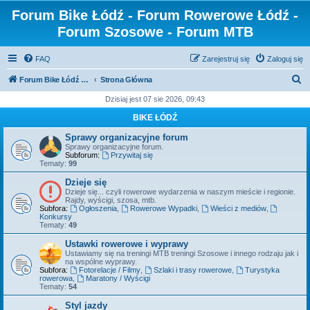
Forum Bike Łódź - Forum Rowerowe Łódź -
Forum Szosowe - Forum MTB
FAQ
Zarejestruj się
Zaloguj się
S
Forum Bike Łódź - Forum Rowerowe Łódź - Forum Szosowe - Forum MTB
Strona Główna
z
Dzisiaj jest 07 sie 2026, 09:43
u
BIKE ŁÓDŹ
k
Sprawy organizacyjne forum
a
Sprawy organizacyjne forum.
Subforum:
Przywitaj się
j
Tematy:
99
Dzieje się
Dzieje się... czyli rowerowe wydarzenia w naszym mieście i regionie.
Rajdy, wyścigi, szosa, mtb.
Subfora:
Ogłoszenia
,
Rowerowe Wypadki
,
Wieści z mediów
,
Konkursy
Tematy:
49
Ustawki rowerowe i wyprawy
Ustawiamy się na treningi MTB treningi Szosowe i innego rodzaju jak i
na wspólne wyprawy.
Subfora:
Fotorelacje / Filmy
,
Szlaki i trasy rowerowe
,
Turystyka
rowerowa
,
Maratony / Wyścigi
Tematy:
54
Styl jazdy