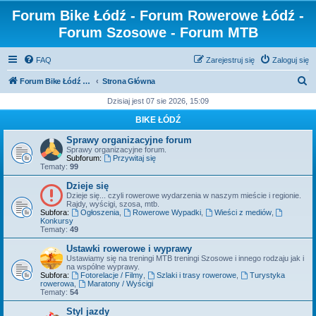
Forum Bike Łódź - Forum Rowerowe Łódź -
Forum Szosowe - Forum MTB
FAQ
Zarejestruj się
Zaloguj się
S
Forum Bike Łódź - Forum Rowerowe Łódź - Forum Szosowe - Forum MTB
Strona Główna
z
Dzisiaj jest 07 sie 2026, 15:09
u
BIKE ŁÓDŹ
k
Sprawy organizacyjne forum
a
Sprawy organizacyjne forum.
Subforum:
Przywitaj się
j
Tematy:
99
Dzieje się
Dzieje się... czyli rowerowe wydarzenia w naszym mieście i regionie.
Rajdy, wyścigi, szosa, mtb.
Subfora:
Ogłoszenia
,
Rowerowe Wypadki
,
Wieści z mediów
,
Konkursy
Tematy:
49
Ustawki rowerowe i wyprawy
Ustawiamy się na treningi MTB treningi Szosowe i innego rodzaju jak i
na wspólne wyprawy.
Subfora:
Fotorelacje / Filmy
,
Szlaki i trasy rowerowe
,
Turystyka
rowerowa
,
Maratony / Wyścigi
Tematy:
54
Styl jazdy