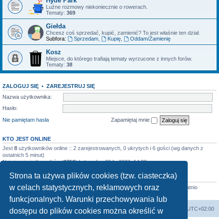
Hyde Park
Luźne rozmowy niekoniecznie o rowerach.
Tematy:
369
Giełda
Chcesz coś sprzedać, kupić, zamienić? To jest właśnie ten dział.
Subfora:
Sprzedam
,
Kupię
,
Oddam/Zamienię
Kosz
Miejsce, do którego trafiają tematy wyrzucone z innych forów.
Tematy:
38
ZALOGUJ SIĘ
•
ZAREJESTRUJ SIĘ
Nazwa użytkownika:
Hasło:
Nie pamiętam hasła
Zapamiętaj mnie
KTO JEST ONLINE
Jest
8
użytkowników online :: 2 zarejestrowanych, 0 ukrytych i 6 gości (wg danych z
ostatnich 5 minut)
Najwięcej użytkowników (
2713
) było online 29 lip 2026, 14:33
Strona ta używa plików cookies (tzw. ciasteczka)
STATYSTYKI
w celach statystycznych, reklamowych oraz
Liczba postów:
4520
• Liczba tematów:
899
• Liczba użytkowników:
640
• Ostatnio
zarejestrowany użytkownik:
szuszarrraaa
funkcjonalnych. Warunki przechowywania lub
Forum Bike Łódź - Forum Rowerowe Łódź - Forum Szosowe - Forum MTB
Strona Główna
Strefa czasowa
UTC+02:00
dostępu do plików cookies można określić w