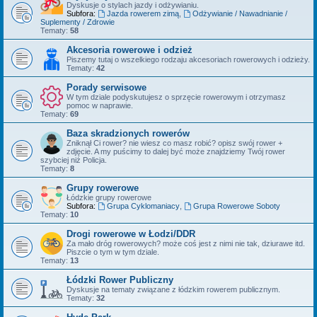
Dyskusje o stylach jazdy i odżywianiu.
Subfora:
Jazda rowerem zimą
,
Odżywianie / Nawadnianie /
Suplementy / Zdrowie
Tematy:
58
Akcesoria rowerowe i odzież
Piszemy tutaj o wszelkiego rodzaju akcesoriach rowerowych i odzieży.
Tematy:
42
Porady serwisowe
W tym dziale podyskutujesz o sprzęcie rowerowym i otrzymasz
pomoc w naprawie.
Tematy:
69
Baza skradzionych rowerów
Zniknął Ci rower? nie wiesz co masz robić? opisz swój rower +
zdjęcie. A my puścimy to dalej być może znajdziemy Twój rower
szybciej niż Policja.
Tematy:
8
Grupy rowerowe
Łódzkie grupy rowerowe
Subfora:
Grupa Cyklomaniacy
,
Grupa Rowerowe Soboty
Tematy:
10
Drogi rowerowe w Łodzi/DDR
Za mało dróg rowerowych? może coś jest z nimi nie tak, dziurawe itd.
Piszcie o tym w tym dziale.
Tematy:
13
Łódzki Rower Publiczny
Dyskusje na tematy związane z łódzkim rowerem publicznym.
Tematy:
32