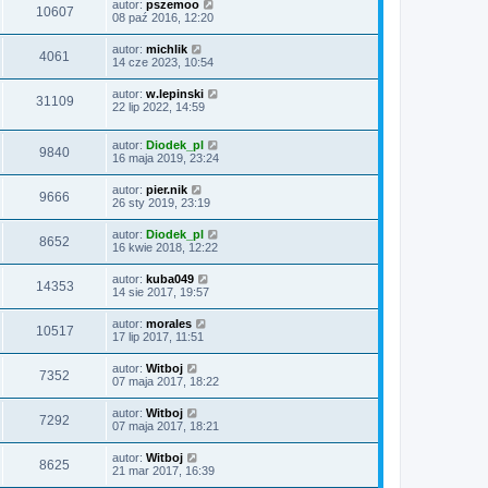
autor:
pszemoo
10607
08 paź 2016, 12:20
autor:
michlik
4061
14 cze 2023, 10:54
autor:
w.lepinski
31109
22 lip 2022, 14:59
autor:
Diodek_pl
9840
16 maja 2019, 23:24
autor:
pier.nik
9666
26 sty 2019, 23:19
autor:
Diodek_pl
8652
16 kwie 2018, 12:22
autor:
kuba049
14353
14 sie 2017, 19:57
autor:
morales
10517
17 lip 2017, 11:51
autor:
Witboj
7352
07 maja 2017, 18:22
autor:
Witboj
7292
07 maja 2017, 18:21
autor:
Witboj
8625
21 mar 2017, 16:39