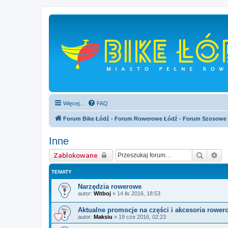
Więcej…
FAQ
Forum Bike Łódź - Forum Rowerowe Łódź - Forum Szosowe
Inne
Szukaj
Wy
Zablokowane
TEMATY
Narzędzia rowerowe
autor:
Witboj
»
14 lis 2016, 18:53
Aktualne promocje na części i akcesoria rower
autor:
Maksiu
»
19 cze 2016, 02:23