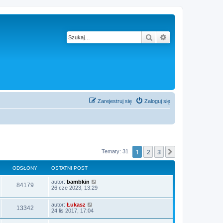
Szukaj
Wyszukiwanie z
Zarejestruj się
Zaloguj się
1
2
3
Następna
Tematy: 31
ODSŁONY
OSTATNI POST
autor:
bambkin
84179
26 cze 2023, 13:29
autor:
Łukasz
13342
24 lis 2017, 17:04