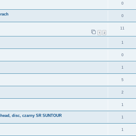
0
órach
0
11
1
2
1
0
1
5
2
1
-head, disc, czarny SR SUNTOUR
1
1