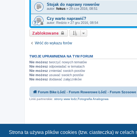
Stojak do naprawy rowerów
autor:
fokus
»
29 cze 2016, 08:51
Czy warto naprawić?
autor:
Redzio
»
27 gru 2016, 08:54
Zablokowane
Wróć do wykazu forów
TWOJE UPRAWNIENIA NA TYM FORUM
Nie możesz
tworzyć nowych tematów
Nie możesz
odpowiadać w tematach
Nie możesz
zmieniać swoich postów
Nie możesz
usuwać swoich postów
Nie możesz
dodawać załączników
Forum Bike Łódź - Forum Rowerowe Łódź - Forum Szosowe
Linki partnerskie:
strony www lodz
,
Fotografia Analogowa
Strona ta używa plików cookies (tzw. ciasteczka) w celac