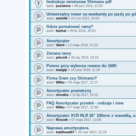
Instrukcje serwisowe Shimano pdf
autor:
pszemoo
»
08 paź 2016, 12:20
Uniwersalny rower na weekendy po jazdy po g
autor:
michlik
»
14 cze 2023, 10:54
Gdzie pomalować ramę?
autor:
kashai
»
08 lis 2016, 20:03
Amortyzator
autor:
Vaeril
»
12 maja 2019, 21:23
Zmiana ramy
autor:
pier.nik
»
26 sty 2019, 23:19
Pomoc przy wyborze roweru do 1600
autor:
matglp
»
16 kwie 2018, 11:30
Firma Sram czy Shimano?
autor:
Wilku
»
09 maja 2017, 11:17
Amortyzator powietrzny
autor:
morales
»
12 lip 2017, 14:32
FAQ Amortyzator przedni - rodzaje i inne
autor:
Wilku
»
07 maja 2017, 12:58
Amortyzator XCR RLR 26" 100mm z manetką, a
autor:
Roszek
»
07 maja 2017, 13:06
Naprawa amortyzatora.
autor:
baldhead67
»
20 mar 2017, 21:18