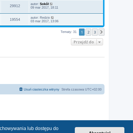
autor:
Sokół
29912
09 mar 2017, 18:11
autor:
Redzio
19554
03 mar 2017, 13:06
1
2
3
Następna
Tematy: 31
Przejdź do
Usuń ciasteczka witryny
Strefa czasowa
UTC+02:00
zechowywania lub dostępu do
Akceptuję!