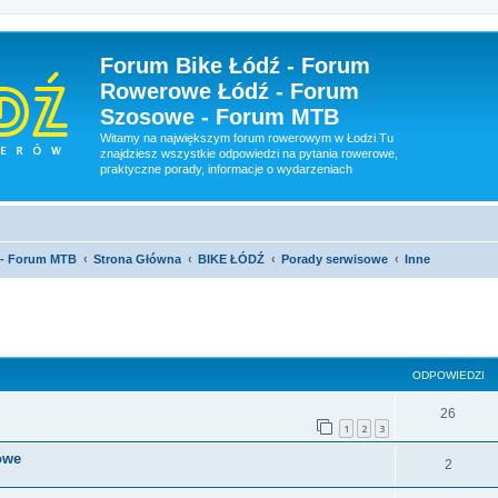
Forum Bike Łódź - Forum
Rowerowe Łódź - Forum
Szosowe - Forum MTB
Witamy na największym forum rowerowym w Łodzi.Tu
znajdziesz wszystkie odpowiedzi na pytania rowerowe,
praktyczne porady, informacje o wydarzeniach
 - Forum MTB
Strona Główna
BIKE ŁÓDŹ
Porady serwisowe
Inne
szukiwanie zaawansowane
ODPOWIEDZI
26
1
2
3
owe
2