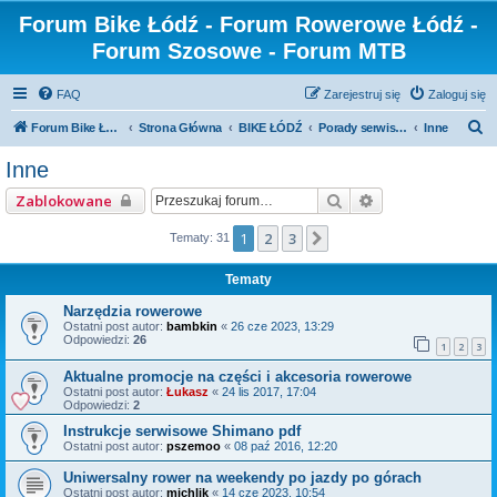
Forum Bike Łódź - Forum Rowerowe Łódź -
Forum Szosowe - Forum MTB
FAQ
Zarejestruj się
Zaloguj się
S
Forum Bike Łódź - Forum Rowerowe Łódź - Forum Szosowe - Forum MTB
Strona Główna
BIKE ŁÓDŹ
Porady serwisowe
Inne
z
Inne
u
Szukaj
Wyszukiwanie z
Zablokowane
k
a
1
2
3
Następna
Tematy: 31
j
Tematy
Narzędzia rowerowe
Ostatni post autor:
bambkin
«
26 cze 2023, 13:29
Odpowiedzi:
26
1
2
3
Aktualne promocje na części i akcesoria rowerowe
Ostatni post autor:
Łukasz
«
24 lis 2017, 17:04
Odpowiedzi:
2
Instrukcje serwisowe Shimano pdf
Ostatni post autor:
pszemoo
«
08 paź 2016, 12:20
Uniwersalny rower na weekendy po jazdy po górach
Ostatni post autor:
michlik
«
14 cze 2023, 10:54