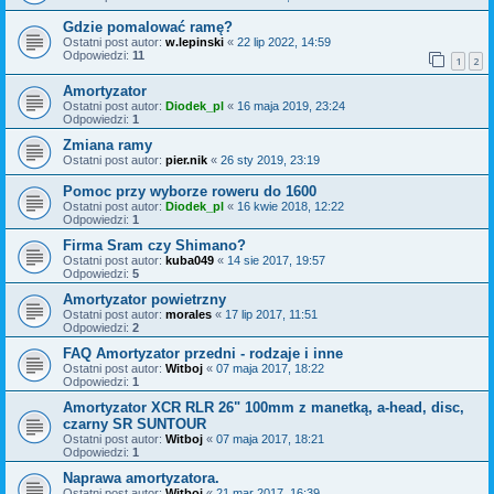
Gdzie pomalować ramę?
Ostatni post autor:
w.lepinski
«
22 lip 2022, 14:59
Odpowiedzi:
11
1
2
Amortyzator
Ostatni post autor:
Diodek_pl
«
16 maja 2019, 23:24
Odpowiedzi:
1
Zmiana ramy
Ostatni post autor:
pier.nik
«
26 sty 2019, 23:19
Pomoc przy wyborze roweru do 1600
Ostatni post autor:
Diodek_pl
«
16 kwie 2018, 12:22
Odpowiedzi:
1
Firma Sram czy Shimano?
Ostatni post autor:
kuba049
«
14 sie 2017, 19:57
Odpowiedzi:
5
Amortyzator powietrzny
Ostatni post autor:
morales
«
17 lip 2017, 11:51
Odpowiedzi:
2
FAQ Amortyzator przedni - rodzaje i inne
Ostatni post autor:
Witboj
«
07 maja 2017, 18:22
Odpowiedzi:
1
Amortyzator XCR RLR 26" 100mm z manetką, a-head, disc,
czarny SR SUNTOUR
Ostatni post autor:
Witboj
«
07 maja 2017, 18:21
Odpowiedzi:
1
Naprawa amortyzatora.
Ostatni post autor:
Witboj
«
21 mar 2017, 16:39