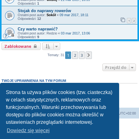
Odpowiedzi:
1
Stojak do naprawy rowerów
Ostatni post autor:
Sokół
«
09 mar 2017, 18:11
Odpowiedzi:
12
1
2
Czy warto naprawić?
Ostatni post autor:
Redzio
«
03 mar 2017, 13:06
Odpowiedzi:
9
Zablokowane
1
2
3
Następna
Tematy: 31
Przejdź do
TWOJE UPRAWNIENIA NA TYM FORUM
Nie możesz
tworzyć nowych tematów
Nie możesz
odpowiadać w tematach
Strona ta używa plików cookies (tzw. ciasteczka)
Nie możesz
zmieniać swoich postów
w celach statystycznych, reklamowych oraz
Nie możesz
usuwać swoich postów
Nie możesz
dodawać załączników
funkcjonalnych. Warunki przechowywania lub
Forum Bike Łódź - Forum Rowerowe Łódź - Forum Szosowe - Forum MTB
Strona Główna
Strefa czasowa
UTC+02:00
dostępu do plików cookies można określić w
Linki partnerskie:
strony www lodz
,
Fotografia Analogowa
ustawieniach przeglądarki internetowej.
Dowiedz się więcej