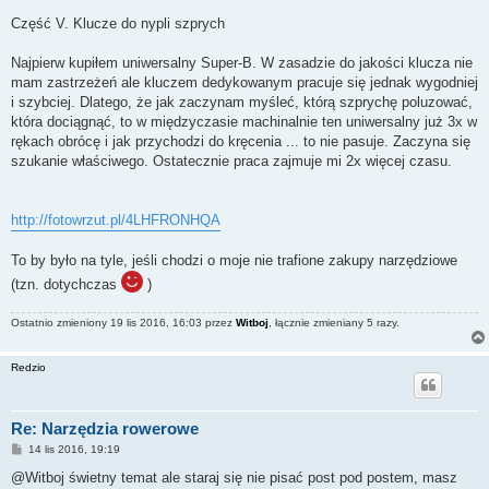
Część V. Klucze do nypli szprych
Najpierw kupiłem uniwersalny Super-B. W zasadzie do jakości klucza nie
mam zastrzeżeń ale kluczem dedykowanym pracuje się jednak wygodniej
i szybciej. Dlatego, że jak zaczynam myśleć, którą szprychę poluzować,
która dociągnąć, to w międzyczasie machinalnie ten uniwersalny już 3x w
rękach obrócę i jak przychodzi do kręcenia ... to nie pasuje. Zaczyna się
szukanie właściwego. Ostatecznie praca zajmuje mi 2x więcej czasu.
http://fotowrzut.pl/4LHFRONHQA
To by było na tyle, jeśli chodzi o moje nie trafione zakupy narzędziowe
(tzn. dotychczas
)
Ostatnio zmieniony 19 lis 2016, 16:03 przez
Witboj
, łącznie zmieniany 5 razy.
Redzio
Re: Narzędzia rowerowe
P
14 lis 2016, 19:19
o
s
@Witboj świetny temat ale staraj się nie pisać post pod postem, masz
t