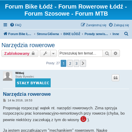
Forum Bike Łódź - Forum Rowerowe Łódź -
Forum Szosowe - Forum MTB
FAQ
Zarejestruj się
Zaloguj się
S
Forum Bike Łódź - Forum Rowerowe Łódź - Forum Szosowe - Forum MTB
Strona Główna
BIKE ŁÓDŹ
Porady serwisowe
Inne
z
Narzędzia rowerowe
u
Szukaj
Wyszuk
Zablokowany
k
a
1
2
3
Następna
Posty: 27
j
Witboj
Stały Bywalec
Narzędzia rowerowe
P
14 lis 2016, 18:53
o
s
Proponuję rozpocząć wątek nt. narzędzi rowerowych. Zima sprzyja
t
rozpoczęciu prac konserwacyjno-remontowych przy rowerze (chyba, bo
pewnie niektórzy zaczekają z tym do wiosny
).
Ja jestem początkującym "mechanikiem" rowerowym. Naukę