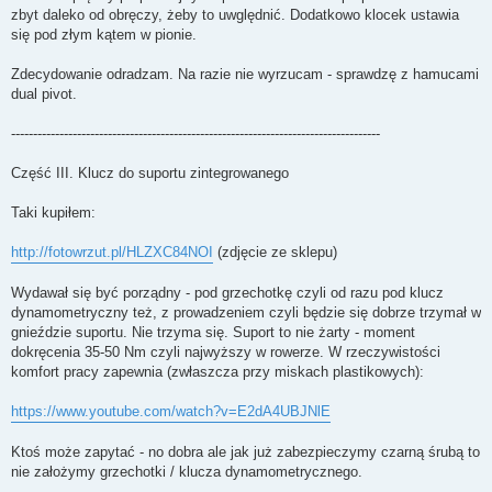
zbyt daleko od obręczy, żeby to uwględnić. Dodatkowo klocek ustawia
się pod złym kątem w pionie.
Zdecydowanie odradzam. Na razie nie wyrzucam - sprawdzę z hamucami
dual pivot.
------------------------------------------------------------------------------------
Część III. Klucz do suportu zintegrowanego
Taki kupiłem:
http://fotowrzut.pl/HLZXC84NOI
(zdjęcie ze sklepu)
Wydawał się być porządny - pod grzechotkę czyli od razu pod klucz
dynamometryczny też, z prowadzeniem czyli będzie się dobrze trzymał w
gnieździe suportu. Nie trzyma się. Suport to nie żarty - moment
dokręcenia 35-50 Nm czyli najwyższy w rowerze. W rzeczywistości
komfort pracy zapewnia (zwłaszcza przy miskach plastikowych):
https://www.youtube.com/watch?v=E2dA4UBJNlE
Ktoś może zapytać - no dobra ale jak już zabezpieczymy czarną śrubą to
nie założymy grzechotki / klucza dynamometrycznego.