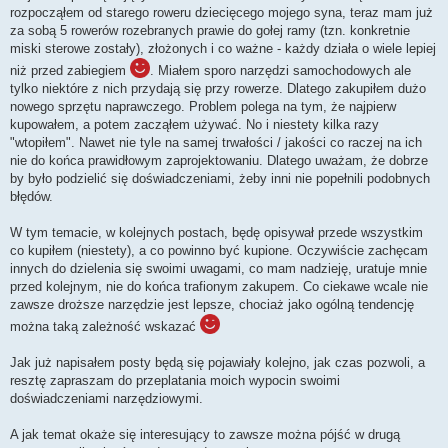
rozpocząłem od starego roweru dziecięcego mojego syna, teraz mam już
za sobą 5 rowerów rozebranych prawie do gołej ramy (tzn. konkretnie
miski sterowe zostały), złożonych i co ważne - każdy działa o wiele lepiej
niż przed zabiegiem
. Miałem sporo narzędzi samochodowych ale
tylko niektóre z nich przydają się przy rowerze. Dlatego zakupiłem dużo
nowego sprzętu naprawczego. Problem polega na tym, że najpierw
kupowałem, a potem zacząłem używać. No i niestety kilka razy
"wtopiłem". Nawet nie tyle na samej trwałości / jakości co raczej na ich
nie do końca prawidłowym zaprojektowaniu. Dlatego uważam, że dobrze
by było podzielić się doświadczeniami, żeby inni nie popełnili podobnych
błędów.
W tym temacie, w kolejnych postach, będę opisywał przede wszystkim
co kupiłem (niestety), a co powinno być kupione. Oczywiście zachęcam
innych do dzielenia się swoimi uwagami, co mam nadzieję, uratuje mnie
przed kolejnym, nie do końca trafionym zakupem. Co ciekawe wcale nie
zawsze droższe narzędzie jest lepsze, chociaż jako ogólną tendencję
można taką zależność wskazać
Jak już napisałem posty będą się pojawiały kolejno, jak czas pozwoli, a
resztę zapraszam do przeplatania moich wypocin swoimi
doświadczeniami narzędziowymi.
A jak temat okaże się interesujący to zawsze można pójść w drugą