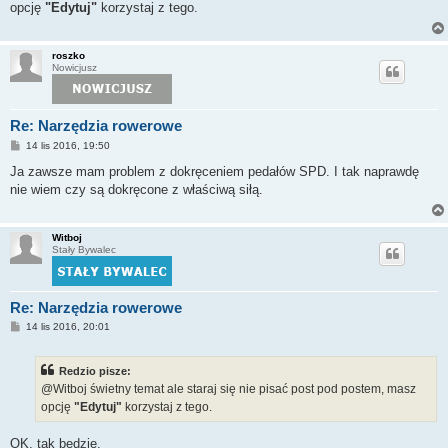
opcję
"Edytuj"
korzystaj z tego.
roszko
Nowicjusz
Re: Narzędzia rowerowe
P
14 lis 2016, 19:50
o
s
Ja zawsze mam problem z dokręceniem pedałów SPD. I tak naprawdę
t
nie wiem czy są dokręcone z właściwą siłą.
Witboj
Stały Bywalec
Re: Narzędzia rowerowe
P
14 lis 2016, 20:01
o
s
t
Redzio pisze:
@Witboj świetny temat ale staraj się nie pisać post pod postem, masz
opcję
"Edytuj"
korzystaj z tego.
OK, tak będzie.