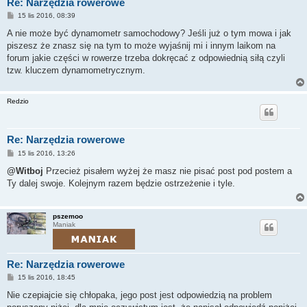
Re: Narzędzia rowerowe
P
15 lis 2016, 08:39
o
s
A nie może być dynamometr samochodowy? Jeśli już o tym mowa i jak
t
piszesz że znasz się na tym to może wyjaśnij mi i innym laikom na
forum jakie części w rowerze trzeba dokręcać z odpowiednią siłą czyli
tzw. kluczem dynamometrycznym.
Redzio
Re: Narzędzia rowerowe
P
15 lis 2016, 13:26
o
s
@Witboj
Przecież pisałem wyżej że masz nie pisać post pod postem a
t
Ty dalej swoje. Kolejnym razem będzie ostrzeżenie i tyle.
pszemoo
Maniak
Re: Narzędzia rowerowe
P
15 lis 2016, 18:45
o
s
Nie czepiajcie się chłopaka, jego post jest odpowiedzią na problem
t