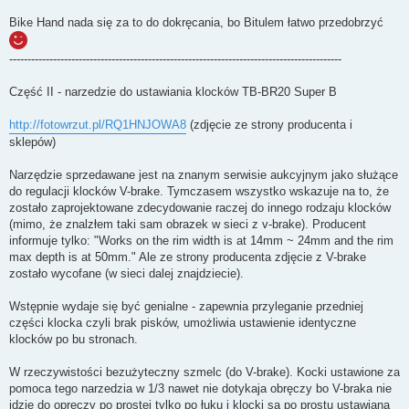
Bike Hand nada się za to do dokręcania, bo Bitulem łatwo przedobrzyć
-------------------------------------------------------------------------------------------
Część II - narzedzie do ustawiania klocków TB-BR20 Super B
http://fotowrzut.pl/RQ1HNJOWA8
(zdjęcie ze strony producenta i
sklepów)
Narzędzie sprzedawane jest na znanym serwisie aukcyjnym jako służące
do regulacji klocków V-brake. Tymczasem wszystko wskazuje na to, że
zostało zaprojektowane zdecydowanie raczej do innego rodzaju klocków
(mimo, że znalzłem taki sam obrazek w sieci z v-brake). Producent
informuje tylko: "Works on the rim width is at 14mm ~ 24mm and the rim
max depth is at 50mm." Ale ze strony producenta zdjęcie z V-brake
zostało wycofane (w sieci dalej znajdziecie).
Wstępnie wydaje się być genialne - zapewnia przyleganie przedniej
części klocka czyli brak pisków, umożliwia ustawienie identyczne
klocków po bu stronach.
W rzeczywistości bezużyteczny szmelc (do V-brake). Kocki ustawione za
pomoca tego narzedzia w 1/3 nawet nie dotykaja obręczy bo V-braka nie
idzie do opręczy po prostej tylko po łuku i klocki sa po prostu ustawiana