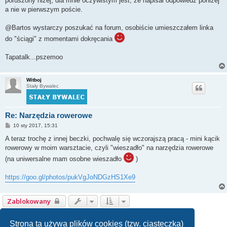
poruszony niżej, dla mnie oczywistym jest, że napisał odpowiedź poniżej
a nie w pierwszym poście.
@Bartos wystarczy poszukać na forum, osobiście umieszczałem linka
do "ściągi" z momentami dokręcania
Tapatalk...pszemoo
Witboj
Stały Bywalec
Re: Narzędzia rowerowe
P
10 sty 2017, 15:31
o
s
A teraz trochę z innej beczki, pochwalę się wczorajszą pracą - mini kącik
t
rowerowy w moim warsztacie, czyli "wieszadło" na narzędzia rowerowe
(na uniwersalne mam osobne wieszadło
)
https://goo.gl/photos/pukVgJoNDGzHS1Xe9
Zablokowany
1
2
3
Następna
Posty: 27
Strona ta używa plików cookies (tzw. ciasteczka)