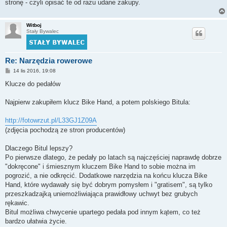
stronę - czyli opisać te od razu udane zakupy.
Witboj
Stały Bywalec
Re: Narzędzia rowerowe
P
14 lis 2016, 19:08
o
s
Klucze do pedałów
t
Najpierw zakupiłem klucz Bike Hand, a potem polskiego Bitula:
http://fotowrzut.pl/L33GJ1Z09A
(zdjęcia pochodzą ze stron producentów)
Dlaczego Bitul lepszy?
Po pierwsze dlatego, że pedały po latach są najczęściej naprawdę dobrze
"dokręcone" i śmiesznym kluczem Bike Hand to sobie można im
pogrozić, a nie odkręcić. Dodatkowe narzędzia na końcu klucza Bike
Hand, które wydawały się być dobrym pomysłem i "gratisem", są tylko
przeszkadzajką uniemożliwiająca prawidłowy uchwyt bez grubych
rękawic.
Bitul możliwa chwycenie upartego pedała pod innym kątem, co też
bardzo ułatwia życie.