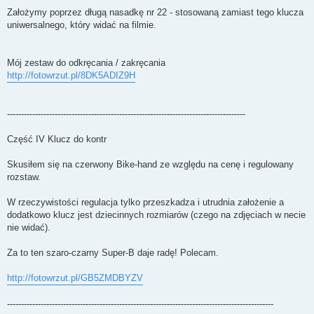
Założymy poprzez długą nasadkę nr 22 - stosowaną zamiast tego klucza
uniwersalnego, który widać na filmie.
Mój zestaw do odkręcania / zakręcania
http://fotowrzut.pl/8DK5ADIZ9H
-------------------------------------------------------------------------------------
Część IV Klucz do kontr
Skusiłem się na czerwony Bike-hand ze względu na cenę i regulowany
rozstaw.
W rzeczywistości regulacja tylko przeszkadza i utrudnia założenie a
dodatkowo klucz jest dziecinnych rozmiarów (czego na zdjęciach w necie
nie widać).
Za to ten szaro-czarny Super-B daje radę! Polecam.
http://fotowrzut.pl/GB5ZMDBYZV
-----------------------------------------------------------------------------------------------