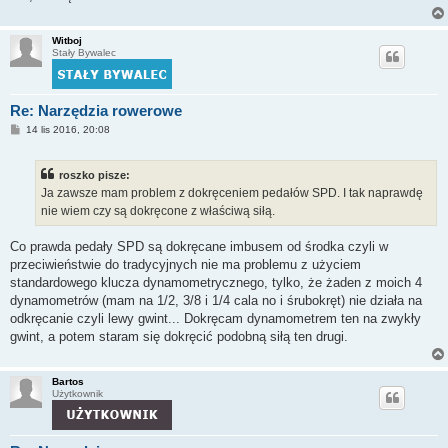
Witboj
Stały Bywalec
Re: Narzędzia rowerowe
P
14 lis 2016, 20:08
o
s
t
roszko pisze:
Ja zawsze mam problem z dokręceniem pedałów SPD. I tak naprawdę
nie wiem czy są dokręcone z właściwą siłą.
Co prawda pedały SPD są dokręcane imbusem od środka czyli w
przeciwieństwie do tradycyjnych nie ma problemu z użyciem
standardowego klucza dynamometrycznego, tylko, że żaden z moich 4
dynamometrów (mam na 1/2, 3/8 i 1/4 cala no i śrubokręt) nie działa na
odkręcanie czyli lewy gwint... Dokręcam dynamometrem ten na zwykły
gwint, a potem staram się dokręcić podobną siłą ten drugi.
Bartos
Użytkownik