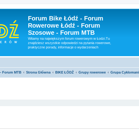
Forum Bike Łódź - Forum
Rowerowe Łódź - Forum
Szosowe - Forum MTB
Witamy na największym forum rowerowym w Łodzi.Tu
znajdziesz wszystkie odpowiedzi na pytania rowerowe,
praktyczne porady, informacje o wydarzeniach
 - Forum MTB
Strona Główna
BIKE ŁÓDŹ
Grupy rowerowe
Grupa Cyklomani
szukiwanie zaawansowane