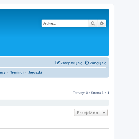
Szukaj
Wyszukiwanie z
Zarejestruj się
Zaloguj się
acy
Treningi
Jaroszki
Tematy: 0 • Strona
1
z
1
Przejdź do