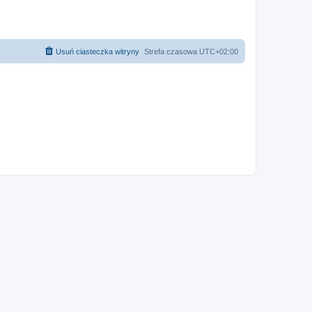
Usuń ciasteczka witryny
Strefa czasowa
UTC+02:00