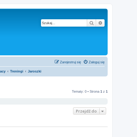
Szukaj
Wyszukiwanie z
Zarejestruj się
Zaloguj się
acy
Treningi
Jaroszki
Tematy: 0 • Strona
1
z
1
Przejdź do