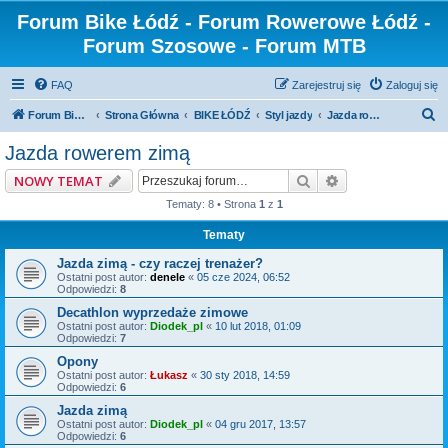
Forum Bike Łódź - Forum Rowerowe Łódź -
Forum Szosowe - Forum MTB
FAQ
Zarejestruj się
Zaloguj się
S
Forum Bike Łódź - Forum Rowerowe Łódź - Forum Szosowe - Forum MTB
Strona Główna
BIKE ŁÓDŹ
Styl jazdy
Jazda rowerem zimą
z
Jazda rowerem zimą
u
Szukaj
Wyszukiwanie z
NOWY TEMAT
k
Tematy: 8 • Strona
1
z
1
a
Tematy
j
Jazda zimą - czy raczej trenażer?
Ostatni post autor:
denele
«
05 cze 2024, 06:52
Odpowiedzi:
8
Decathlon wyprzedaże zimowe
Ostatni post autor:
Diodek_pl
«
10 lut 2018, 01:09
Odpowiedzi:
7
Opony
Ostatni post autor:
Łukasz
«
30 sty 2018, 14:59
Odpowiedzi:
6
Jazda zimą
Ostatni post autor:
Diodek_pl
«
04 gru 2017, 13:57
Odpowiedzi:
6