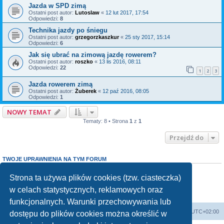
Jazda w SPD zimą
Ostatni post autor:
Lutoslaw
«
12 lut 2017, 17:54
Odpowiedzi:
8
Technika jazdy po śniegu
Ostatni post autor:
grzegorzkaszkur
«
25 sty 2017, 15:14
Odpowiedzi:
6
Jak się ubrać na zimową jazdę rowerem?
Ostatni post autor:
roszko
«
13 lis 2016, 08:11
Odpowiedzi:
22
1
2
3
Jazda rowerem zimą
Ostatni post autor:
Żuberek
«
12 paź 2016, 08:05
Odpowiedzi:
1
NOWY TEMAT
Tematy: 8 • Strona
1
z
1
Przejdź do
TWOJE UPRAWNIENIA NA TYM FORUM
Nie możesz
tworzyć nowych tematów
Nie możesz
odpowiadać w tematach
Strona ta używa plików cookies (tzw. ciasteczka)
Nie możesz
zmieniać swoich postów
w celach statystycznych, reklamowych oraz
Nie możesz
usuwać swoich postów
Nie możesz
dodawać załączników
funkcjonalnych. Warunki przechowywania lub
Forum Bike Łódź - Forum Rowerowe Łódź - Forum Szosowe - Forum MTB
Strona Główna
Strefa czasowa
UTC+02:00
dostępu do plików cookies można określić w
Linki partnerskie:
strony www lodz
,
Fotografia Analogowa