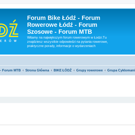
Forum Bike Łódź - Forum
Rowerowe Łódź - Forum
Szosowe - Forum MTB
Witamy na największym forum rowerowym w Łodzi.Tu
znajdziesz wszystkie odpowiedzi na pytania rowerowe,
praktyczne porady, informacje o wydarzeniach
 - Forum MTB
Strona Główna
BIKE ŁÓDŹ
Grupy rowerowe
Grupa Cyklomani
szukiwanie zaawansowane