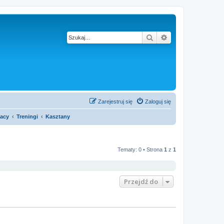
Szukaj
Wyszukiwanie z
Zarejestruj się
Zaloguj się
acy
Treningi
Kasztany
Tematy: 0 • Strona
1
z
1
Przejdź do