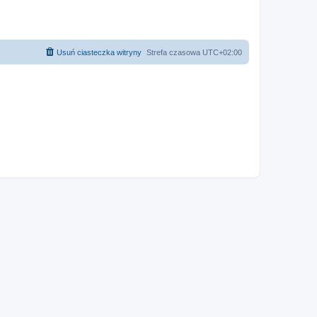
Usuń ciasteczka witryny
Strefa czasowa
UTC+02:00