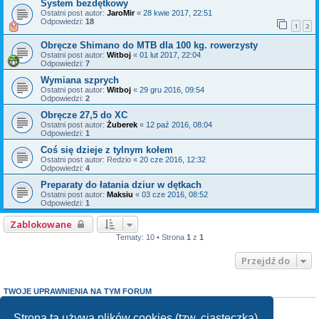
System bezdętkowy
Ostatni post autor:
JaroMir
«
28 kwie 2017, 22:51
Odpowiedzi:
18
1
2
Obręcze Shimano do MTB dla 100 kg. rowerzysty
Ostatni post autor:
Witboj
«
01 lut 2017, 22:04
Odpowiedzi:
7
Wymiana szprych
Ostatni post autor:
Witboj
«
29 gru 2016, 09:54
Odpowiedzi:
2
Obręcze 27,5 do XC
Ostatni post autor:
Żuberek
«
12 paź 2016, 08:04
Odpowiedzi:
1
Coś się dzieje z tylnym kołem
Ostatni post autor:
Redzio
«
20 cze 2016, 12:32
Odpowiedzi:
4
Preparaty do łatania dziur w dętkach
Ostatni post autor:
Maksiu
«
03 cze 2016, 08:52
Odpowiedzi:
1
Zablokowane
Tematy: 10 • Strona
1
z
1
Przejdź do
TWOJE UPRAWNIENIA NA TYM FORUM
Nie możesz
tworzyć nowych tematów
Nie możesz
odpowiadać w tematach
Strona ta używa plików cookies (tzw. ciasteczka)