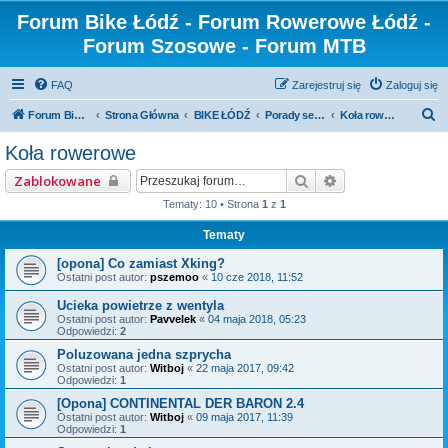
Forum Bike Łódź - Forum Rowerowe Łódź -
Forum Szosowe - Forum MTB
FAQ
Zarejestruj się
Zaloguj się
S
Forum Bike Łódź - Forum Rowerowe Łódź - Forum Szosowe - Forum MTB
Strona Główna
BIKE ŁÓDŹ
Porady serwisowe
Koła rowerowe
z
Koła rowerowe
u
Szukaj
Wyszukiwanie z
Zablokowane
k
Tematy: 10 • Strona
1
z
1
a
Tematy
j
[opona] Co zamiast Xking?
Ostatni post autor:
pszemoo
«
10 cze 2018, 11:52
Ucieka powietrze z wentyla
Ostatni post autor:
Pavvelek
«
04 maja 2018, 05:23
Odpowiedzi:
2
Poluzowana jedna szprycha
Ostatni post autor:
Witboj
«
22 maja 2017, 09:42
Odpowiedzi:
1
[Opona] CONTINENTAL DER BARON 2.4
Ostatni post autor:
Witboj
«
09 maja 2017, 11:39
Odpowiedzi:
1