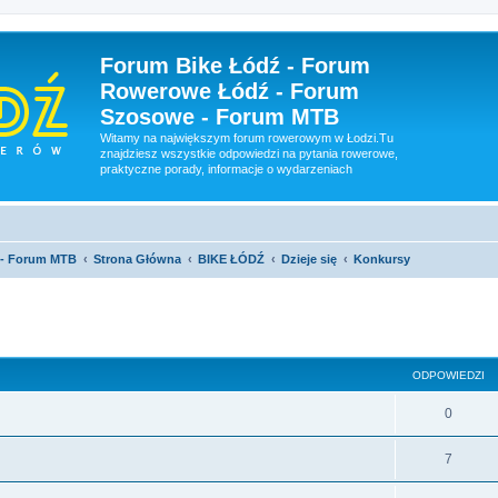
Forum Bike Łódź - Forum
Rowerowe Łódź - Forum
Szosowe - Forum MTB
Witamy na największym forum rowerowym w Łodzi.Tu
znajdziesz wszystkie odpowiedzi na pytania rowerowe,
praktyczne porady, informacje o wydarzeniach
 - Forum MTB
Strona Główna
BIKE ŁÓDŹ
Dzieje się
Konkursy
szukiwanie zaawansowane
ODPOWIEDZI
0
7