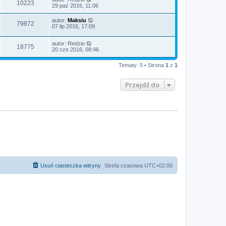
10223
29 paź 2016, 11:06
autor:
Maksiu
79872
07 lip 2016, 17:09
autor:
Redzio
18775
20 cze 2016, 08:46
Tematy: 5 • Strona
1
z
1
Przejdź do
Usuń ciasteczka witryny
Strefa czasowa
UTC+02:00