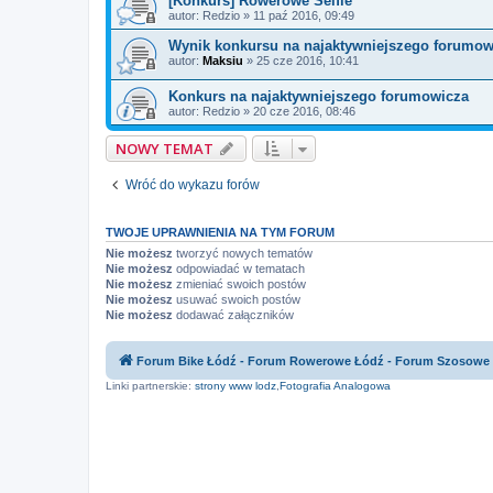
[Konkurs] Rowerowe Selfie
autor:
Redzio
»
11 paź 2016, 09:49
Wynik konkursu na najaktywniejszego forumow
autor:
Maksiu
»
25 cze 2016, 10:41
Konkurs na najaktywniejszego forumowicza
autor:
Redzio
»
20 cze 2016, 08:46
NOWY TEMAT
Wróć do wykazu forów
TWOJE UPRAWNIENIA NA TYM FORUM
Nie możesz
tworzyć nowych tematów
Nie możesz
odpowiadać w tematach
Nie możesz
zmieniać swoich postów
Nie możesz
usuwać swoich postów
Nie możesz
dodawać załączników
Forum Bike Łódź - Forum Rowerowe Łódź - Forum Szosowe
Linki partnerskie:
strony www lodz
,
Fotografia Analogowa