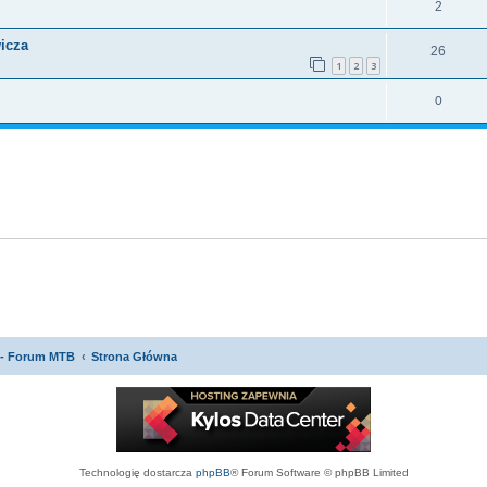
2
icza
26
1
2
3
0
 - Forum MTB
Strona Główna
Technologię dostarcza
phpBB
® Forum Software © phpBB Limited