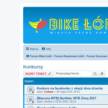
Więcej…
FAQ
Forum Bike Łódź - Forum Rowerowe Łódź - Forum Szosowe
Konkursy
Szukaj
Wy
NOWY TEMAT
TEMATY
Konkurs na facebooku z okazji dnia dziecka
autor:
Łukasz
»
28 maja 2018, 20:51
[Mazovia MTB] Northtec MTB Zimą 2017
autor:
Redzio
»
02 lis 2016, 19:14