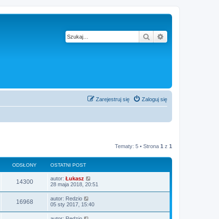
Szukaj
Wyszukiwanie z
Zarejestruj się
Zaloguj się
Tematy: 5 • Strona
1
z
1
ODSŁONY
OSTATNI POST
autor:
Łukasz
14300
28 maja 2018, 20:51
autor:
Redzio
16968
05 sty 2017, 15:40
autor:
Redzio