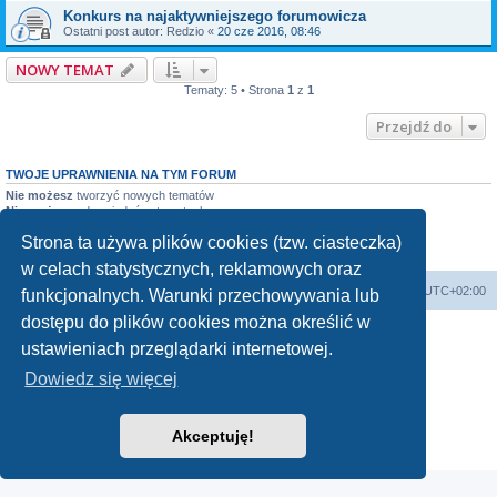
Konkurs na najaktywniejszego forumowicza
Ostatni post autor:
Redzio
«
20 cze 2016, 08:46
NOWY TEMAT
Tematy: 5 • Strona
1
z
1
Przejdź do
TWOJE UPRAWNIENIA NA TYM FORUM
Nie możesz
tworzyć nowych tematów
Nie możesz
odpowiadać w tematach
Nie możesz
zmieniać swoich postów
Strona ta używa plików cookies (tzw. ciasteczka)
Nie możesz
usuwać swoich postów
Nie możesz
dodawać załączników
w celach statystycznych, reklamowych oraz
Forum Bike Łódź - Forum Rowerowe Łódź - Forum Szosowe - Forum MTB
Strona Główna
Strefa czasowa
UTC+02:00
funkcjonalnych. Warunki przechowywania lub
Linki partnerskie:
strony www lodz
,
Fotografia Analogowa
dostępu do plików cookies można określić w
ustawieniach przeglądarki internetowej.
Dowiedz się więcej
Technologię dostarcza
phpBB
® Forum Software © phpBB Limited
Polski pakiet językowy dostarcza
phpBB.pl
Akceptuję!
Zasady ochrony danych osobowych
|
Regulamin