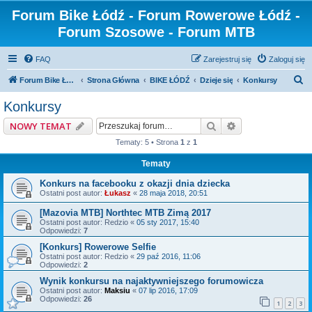
Forum Bike Łódź - Forum Rowerowe Łódź -
Forum Szosowe - Forum MTB
FAQ
Zarejestruj się
Zaloguj się
S
Forum Bike Łódź - Forum Rowerowe Łódź - Forum Szosowe - Forum MTB
Strona Główna
BIKE ŁÓDŹ
Dzieje się
Konkursy
z
Konkursy
u
Szukaj
Wyszukiwanie z
NOWY TEMAT
k
Tematy: 5 • Strona
1
z
1
a
Tematy
j
Konkurs na facebooku z okazji dnia dziecka
Ostatni post autor:
Łukasz
«
28 maja 2018, 20:51
[Mazovia MTB] Northtec MTB Zimą 2017
Ostatni post autor:
Redzio
«
05 sty 2017, 15:40
Odpowiedzi:
7
[Konkurs] Rowerowe Selfie
Ostatni post autor:
Redzio
«
29 paź 2016, 11:06
Odpowiedzi:
2
Wynik konkursu na najaktywniejszego forumowicza
Ostatni post autor:
Maksiu
«
07 lip 2016, 17:09
Odpowiedzi:
26
1
2
3