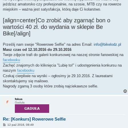
jeździsz amatorsko czy profesjonalnie, na szosie, MTB czy na rowerze
miejskim – ważna jest satysfakcja, którą daje Ci kolarstwo.
[align=center]Co zrobić aby zgarnąć bon o
wartości 40 zł. do wydania w sklepie Be
Bike[/align]
Prześlij nam swoje "Rowerowe Selfie" na adres Email:
info@bikelodz.pl
Masz czas od 12.10.2016 do 29.10.2016
Twoje zdjęcie trafi do galerii konkursowej na naszej stronie fanowskiej na
facebooku
Zachęć znajomych do kliknięcia "Lubię to!" i udostępnienia konkursu na
naszym
facebooku
Czekaj cierpliwie na wyniki – ogłosimy je 29.10.2016. Z laureatami
skontaktujemy się mailowo.
Nagrody zgarną 3 osoby które zrobią najciekawsze selfie.
fokus
Gaduła
Re: [Konkurs] Rowerowe Selfie
P
12 paź 2016, 08:49
o