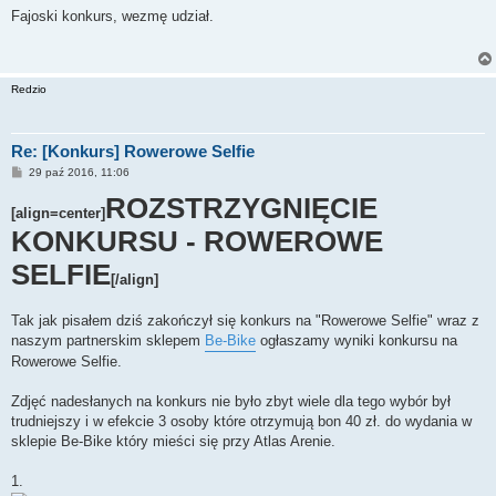
s
Fajoski konkurs, wezmę udział.
t
Redzio
Re: [Konkurs] Rowerowe Selfie
P
29 paź 2016, 11:06
o
s
ROZSTRZYGNIĘCIE
[align=center]
t
KONKURSU - ROWEROWE
SELFIE
[/align]
Tak jak pisałem dziś zakończył się konkurs na "Rowerowe Selfie" wraz z
naszym partnerskim sklepem
Be-Bike
ogłaszamy wyniki konkursu na
Rowerowe Selfie.
Zdjęć nadesłanych na konkurs nie było zbyt wiele dla tego wybór był
trudniejszy i w efekcie 3 osoby które otrzymują bon 40 zł. do wydania w
sklepie Be-Bike który mieści się przy Atlas Arenie.
1.