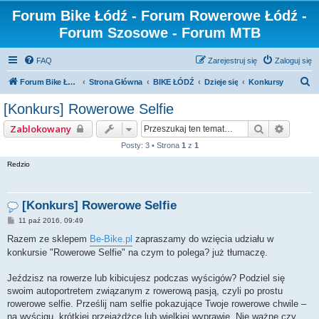
Forum Bike Łódź - Forum Rowerowe Łódź -
Forum Szosowe - Forum MTB
FAQ
Zarejestruj się
Zaloguj się
S
Forum Bike Łódź - Forum Rowerowe Łódź - Forum Szosowe - Forum MTB
Strona Główna
BIKE ŁÓDŹ
Dzieje się
Konkursy
z
[Konkurs] Rowerowe Selfie
u
Szukaj
Wyszuk
Zablokowany
k
Posty: 3 • Strona
1
z
1
a
Redzio
j
[Konkurs] Rowerowe Selfie
P
11 paź 2016, 09:49
o
s
Razem ze sklepem
Be-Bike.pl
zapraszamy do wzięcia udziału w
t
konkursie "Rowerowe Selfie" na czym to polega? już tłumaczę.
Jeździsz na rowerze lub kibicujesz podczas wyścigów? Podziel się
swoim autoportretem związanym z rowerową pasją, czyli po prostu
rowerowe selfie. Prześlij nam selfie pokazujące Twoje rowerowe chwile –
na wyścigu, krótkiej przejażdżce lub wielkiej wyprawie. Nie ważne czy