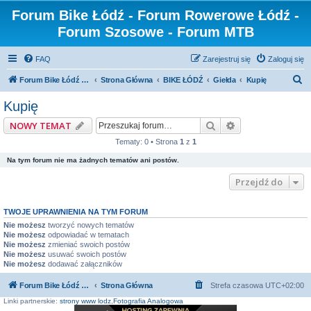
Forum Bike Łódź - Forum Rowerowe Łódź -
Forum Szosowe - Forum MTB
FAQ
Zarejestruj się
Zaloguj się
S
Forum Bike Łódź - Forum Rowerowe Łódź - Forum Szosowe - Forum MTB
Strona Główna
BIKE ŁÓDŹ
Giełda
Kupię
z
Kupię
u
Szukaj
Wyszukiwanie z
NOWY TEMAT
k
Tematy: 0 • Strona
1
z
1
a
Na tym forum nie ma żadnych tematów ani postów.
j
Przejdź do
TWOJE UPRAWNIENIA NA TYM FORUM
Nie możesz
tworzyć nowych tematów
Nie możesz
odpowiadać w tematach
Nie możesz
zmieniać swoich postów
Nie możesz
usuwać swoich postów
Nie możesz
dodawać załączników
Forum Bike Łódź - Forum Rowerowe Łódź - Forum Szosowe - Forum MTB
Strona Główna
Strefa czasowa
UTC+02:00
Linki partnerskie:
strony www lodz
,
Fotografia Analogowa