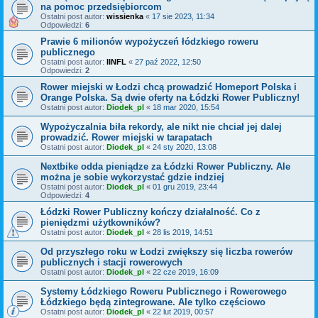
na pomoc przedsiębiorcom
Ostatni post autor:
wissienka
«
17 sie 2023, 11:34
Odpowiedzi:
6
Prawie 6 milionów wypożyczeń łódzkiego roweru
publicznego
Ostatni post autor:
IINFL
«
27 paź 2022, 12:50
Odpowiedzi:
2
Rower miejski w Łodzi chcą prowadzić Homeport Polska i
Orange Polska. Są dwie oferty na Łódzki Rower Publiczny!
Ostatni post autor:
Diodek_pl
«
18 mar 2020, 15:54
Wypożyczalnia biła rekordy, ale nikt nie chciał jej dalej
prowadzić. Rower miejski w tarapatach
Ostatni post autor:
Diodek_pl
«
24 sty 2020, 13:08
Nextbike odda pieniądze za Łódzki Rower Publiczny. Ale
można je sobie wykorzystać gdzie indziej
Ostatni post autor:
Diodek_pl
«
01 gru 2019, 23:44
Odpowiedzi:
4
Łódzki Rower Publiczny kończy działalność. Co z
pieniędzmi użytkowników?
Ostatni post autor:
Diodek_pl
«
28 lis 2019, 14:51
Od przyszłego roku w Łodzi zwiększy się liczba rowerów
publicznych i stacji rowerowych
Ostatni post autor:
Diodek_pl
«
22 cze 2019, 16:09
Systemy Łódzkiego Roweru Publicznego i Rowerowego
Łódzkiego będą zintegrowane. Ale tylko częściowo
Ostatni post autor:
Diodek_pl
«
22 lut 2019, 00:57