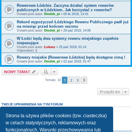
Rowerowe Łódzkie. Zaczyna działać system rowerów
publicznych w Łódzkiem. Jak korzystać z rowerów?
Ostatni post autor:
Diodek_pl
«
05 lis 2018, 13:41
Rekord wypożyczeń Łódzkiego Roweru Publicznego padł już
na miesiąc przed końcem sezonu
Ostatni post autor:
Diodek_pl
«
29 paź 2018, 14:06
W Łodzi będą dwa systemy roweru miejskiego zupełnie
niepasujące
Ostatni post autor:
Łukasz
«
25 paź 2018, 01:14
Odpowiedzi:
1
Rowery miejskie (Rowerowe Łódzkie) będą dostępne zimą !
Ostatni post autor:
Diodek_pl
«
02 paź 2018, 01:47
NOWY TEMAT
1
2
3
Następna
Tematy: 32
Przejdź do
TWOJE UPRAWNIENIA NA TYM FORUM
Nie możesz
tworzyć nowych tematów
Nie możesz
odpowiadać w tematach
Strona ta używa plików cookies (tzw. ciasteczka)
Nie możesz
zmieniać swoich postów
w celach statystycznych, reklamowych oraz
Nie możesz
usuwać swoich postów
Nie możesz
dodawać załączników
funkcjonalnych. Warunki przechowywania lub