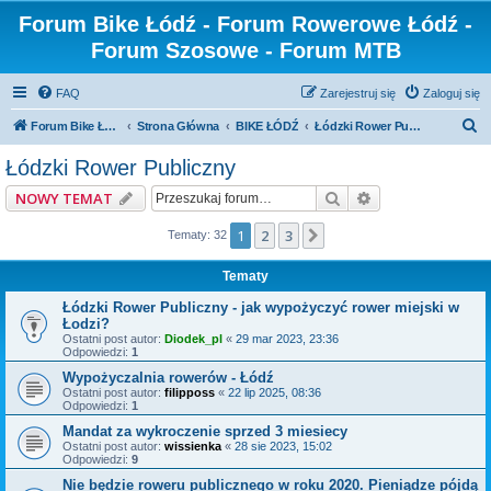
Forum Bike Łódź - Forum Rowerowe Łódź -
Forum Szosowe - Forum MTB
FAQ
Zarejestruj się
Zaloguj się
S
Forum Bike Łódź - Forum Rowerowe Łódź - Forum Szosowe - Forum MTB
Strona Główna
BIKE ŁÓDŹ
Łódzki Rower Publiczny
z
Łódzki Rower Publiczny
u
Szukaj
Wyszukiwanie z
NOWY TEMAT
k
a
1
2
3
Następna
Tematy: 32
j
Tematy
Łódzki Rower Publiczny - jak wypożyczyć rower miejski w
Łodzi?
Ostatni post autor:
Diodek_pl
«
29 mar 2023, 23:36
Odpowiedzi:
1
Wypożyczalnia rowerów - Łódź
Ostatni post autor:
filipposs
«
22 lip 2025, 08:36
Odpowiedzi:
1
Mandat za wykroczenie sprzed 3 miesiecy
Ostatni post autor:
wissienka
«
28 sie 2023, 15:02
Odpowiedzi:
9
Nie będzie roweru publicznego w roku 2020. Pieniądze pójdą