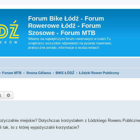
Forum Bike Łódź - Forum
Rowerowe Łódź - Forum
Szosowe - Forum MTB
Witamy na największym forum rowerowym w Łodzi.Tu
znajdziesz wszystkie odpowiedzi na pytania rowerowe,
praktyczne porady, informacje o wydarzeniach
 - Forum MTB
Strona Główna
BIKE ŁÓDŹ
Łódzki Rower Publiczny
Szukaj
Wyszukiwanie zaawansowane
ożyczalnie miejskie? Dotychczas korzystałem z Łódzkiego Roweru Publiczne
 tak, to z której wypożyczalni korzystacie?