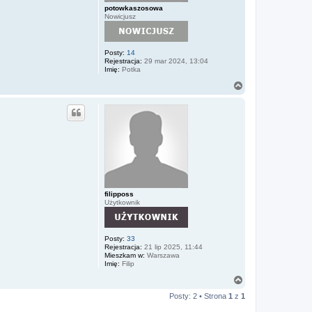
potowkaszosowa
Nowicjusz
Posty:
14
Rejestracja:
29 mar 2024, 13:04
Imię:
Potka
N
a
g
ó
r
ę
filipposs
Użytkownik
Posty:
33
Rejestracja:
21 lip 2025, 11:44
Mieszkam w:
Warszawa
Imię:
Filip
N
a
Posty: 2 • Strona
1
z
1
g
ó