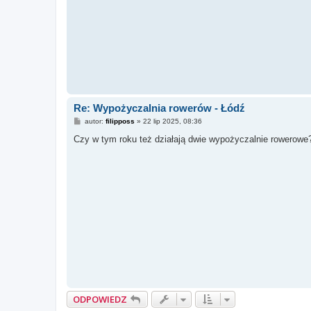
Re: Wypożyczalnia rowerów - Łódź
P
autor:
filipposs
»
22 lip 2025, 08:36
o
s
Czy w tym roku też działają dwie wypożyczalnie rowerowe
t
ODPOWIEDZ