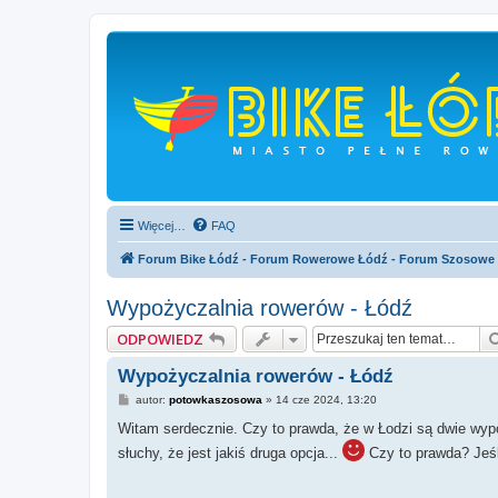
Więcej…
FAQ
Forum Bike Łódź - Forum Rowerowe Łódź - Forum Szosowe
Wypożyczalnia rowerów - Łódź
ODPOWIEDZ
Wypożyczalnia rowerów - Łódź
P
autor:
potowkaszosowa
»
14 cze 2024, 13:20
o
s
Witam serdecznie. Czy to prawda, że w Łodzi są dwie wyp
t
słuchy, że jest jakiś druga opcja...
Czy to prawda? Jeśli