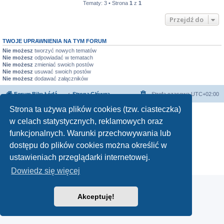
Tematy: 3 • Strona
1
z
1
Przejdź do
TWOJE UPRAWNIENIA NA TYM FORUM
Nie możesz
tworzyć nowych tematów
Nie możesz
odpowiadać w tematach
Nie możesz
zmieniać swoich postów
Nie możesz
usuwać swoich postów
Nie możesz
dodawać załączników
Forum Bike Łódź - Forum Rowerowe Łódź - Forum Szosowe - Forum MTB
Strona Główna
Strefa czasowa
UTC+02:00
Linki partnerskie:
strony www lodz
,
Fotografia Analogowa
Strona ta używa plików cookies (tzw. ciasteczka)
w celach statystycznych, reklamowych oraz
funkcjonalnych. Warunki przechowywania lub
dostępu do plików cookies można określić w
Technologię dostarcza
phpBB
® Forum Software © phpBB Limited
ustawieniach przeglądarki internetowej.
Polski pakiet językowy dostarcza
phpBB.pl
Zasady ochrony danych osobowych
|
Regulamin
Dowiedz się więcej
Akceptuję!