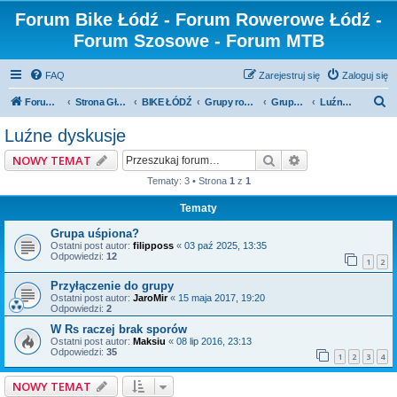
Forum Bike Łódź - Forum Rowerowe Łódź -
Forum Szosowe - Forum MTB
FAQ
Zarejestruj się
Zaloguj się
S
Forum Bike Łódź - Forum Rowerowe Łódź - Forum Szosowe - Forum MTB
Strona Główna
BIKE ŁÓDŹ
Grupy rowerowe
Grupa Rowerowe Soboty
Luźne dyskusje
z
Luźne dyskusje
u
Szukaj
Wyszukiwanie z
NOWY TEMAT
k
Tematy: 3 • Strona
1
z
1
a
Tematy
j
Grupa uśpiona?
Ostatni post autor:
filipposs
«
03 paź 2025, 13:35
Odpowiedzi:
12
1
2
Przyłączenie do grupy
Ostatni post autor:
JaroMir
«
15 maja 2017, 19:20
Odpowiedzi:
2
W Rs raczej brak sporów
Ostatni post autor:
Maksiu
«
08 lip 2016, 23:13
Odpowiedzi:
35
1
2
3
4
NOWY TEMAT