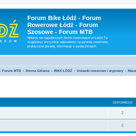
Forum Bike Łódź - Forum
Rowerowe Łódź - Forum
Szosowe - Forum MTB
Witamy na największym forum rowerowym w Łodzi.Tu
znajdziesz wszystkie odpowiedzi na pytania rowerowe,
praktyczne porady, informacje o wydarzeniach
 - Forum MTB
Strona Główna
BIKE ŁÓDŹ
Ustawki rowerowe i wyprawy
Mara
szukiwanie zaawansowane
ODPOWIEDZI
2
2