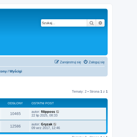
Szukaj
Wyszukiwanie z
Zarejestruj się
Zaloguj się
tony / Wyścigi
Tematy: 2 • Strona
1
z
1
ODSŁONY
OSTATNI POST
autor:
filipposs
10465
22 lip 2025, 08:33
autor:
Gryzak
12586
09 wrz 2017, 12:46