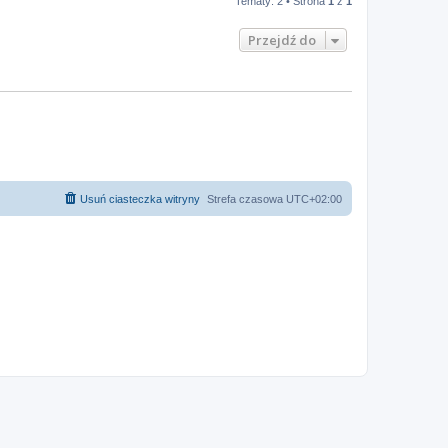
Tematy: 2 • Strona
1
z
1
Przejdź do
Usuń ciasteczka witryny
Strefa czasowa
UTC+02:00