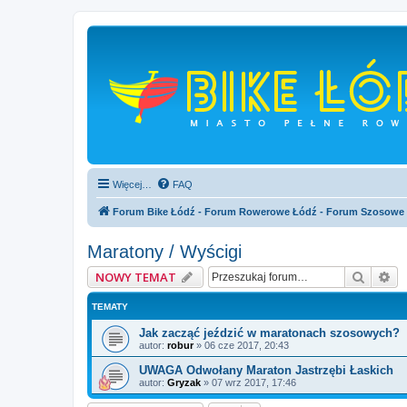
Więcej…
FAQ
Forum Bike Łódź - Forum Rowerowe Łódź - Forum Szosowe
Maratony / Wyścigi
Szukaj
Wy
NOWY TEMAT
TEMATY
Jak zacząć jeździć w maratonach szosowych?
autor:
robur
»
06 cze 2017, 20:43
UWAGA Odwołany Maraton Jastrzębi Łaskich
autor:
Gryzak
»
07 wrz 2017, 17:46