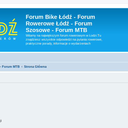
Forum Bike Łódź - Forum
Rowerowe Łódź - Forum
Szosowe - Forum MTB
Witamy na największym forum rowerowym w Łodzi.Tu
znajdziesz wszystkie odpowiedzi na pytania rowerowe,
praktyczne porady, informacje o wydarzeniach
 - Forum MTB
Strona Główna
ji