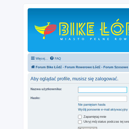
Więcej…
FAQ
Forum Bike Łódź - Forum Rowerowe Łódź - Forum Szosowe
Aby oglądać profile, musisz się zalogować.
Nazwa użytkownika:
Hasło:
Nie pamiętam hasła
Wyślij ponownie e-mail aktywacyjny
Zapamiętaj mnie
Ukryj mój status podczas tej ses