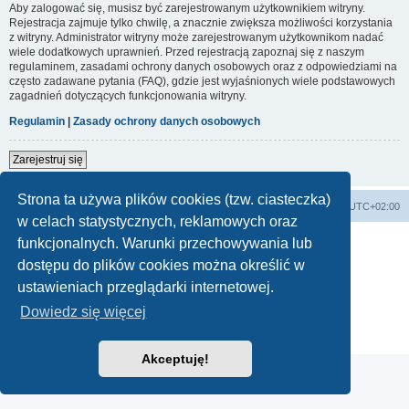
Aby zalogować się, musisz być zarejestrowanym użytkownikiem witryny.
Rejestracja zajmuje tylko chwilę, a znacznie zwiększa możliwości korzystania
z witryny. Administrator witryny może zarejestrowanym użytkownikom nadać
wiele dodatkowych uprawnień. Przed rejestracją zapoznaj się z naszym
regulaminem, zasadami ochrony danych osobowych oraz z odpowiedziami na
często zadawane pytania (FAQ), gdzie jest wyjaśnionych wiele podstawowych
zagadnień dotyczących funkcjonowania witryny.
Regulamin
|
Zasady ochrony danych osobowych
Zarejestruj się
Strona ta używa plików cookies (tzw. ciasteczka)
Forum Bike Łódź - Forum Rowerowe Łódź - Forum Szosowe - Forum MTB
Strona Główna
Strefa czasowa
UTC+02:00
w celach statystycznych, reklamowych oraz
Linki partnerskie:
strony www lodz
,
Fotografia Analogowa
funkcjonalnych. Warunki przechowywania lub
dostępu do plików cookies można określić w
ustawieniach przeglądarki internetowej.
Technologię dostarcza
phpBB
® Forum Software © phpBB Limited
Dowiedz się więcej
Polski pakiet językowy dostarcza
phpBB.pl
Zasady ochrony danych osobowych
|
Regulamin
Akceptuję!