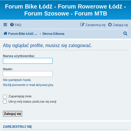
Forum Bike Łódź - Forum Rowerowe Łódź -
Forum Szosowe - Forum MTB
FAQ
Zarejestruj się
Zaloguj się
S
Forum Bike Łódź - Forum Rowerowe Łódź - Forum Szosowe - Forum MTB
Strona Główna
z
Aby oglądać profile, musisz się zalogować.
u
k
Nazwa użytkownika:
a
j
Hasło:
Nie pamiętam hasła
Wyślij ponownie e-mail aktywacyjny
Zapamiętaj mnie
Ukryj mój status podczas tej sesji
ZAREJESTRUJ SIĘ