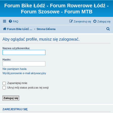
Forum Bike Łódź - Forum Rowerowe Łódź -
Forum Szosowe - Forum MTB
FAQ
Zarejestruj się
Zaloguj się
S
Forum Bike Łódź - Forum Rowerowe Łódź - Forum Szosowe - Forum MTB
Strona Główna
z
Aby oglądać profile, musisz się zalogować.
u
k
Nazwa użytkownika:
a
j
Hasło:
Nie pamiętam hasła
Wyślij ponownie e-mail aktywacyjny
Zapamiętaj mnie
Ukryj mój status podczas tej sesji
ZAREJESTRUJ SIĘ