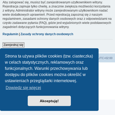
Aby zalogować się, musisz być zarejestrowanym użytkownikiem witryny.
Rejestracja zajmuje tylko chwilę, a znacznie zwiększa możliwości korzystania
z witryny. Administrator witryny może zarejestrowanym użytkownikom nadać
wiele dodatkowych uprawnień. Przed rejestracją zapoznaj się z naszym
regulaminem, zasadami ochrony danych osobowych oraz z odpowiedziami na
często zadawane pytania (FAQ), gdzie jest wyjaśnionych wiele podstawowych
zagadnień dotyczących funkcjonowania witryny.
Regulamin
|
Zasady ochrony danych osobowych
Zarejestruj się
Strona ta używa plików cookies (tzw. ciasteczka)
Forum Bike Łódź - Forum Rowerowe Łódź - Forum Szosowe - Forum MTB
Strona Główna
Strefa czasowa
UTC+02:00
w celach statystycznych, reklamowych oraz
Linki partnerskie:
strony www lodz
,
Fotografia Analogowa
funkcjonalnych. Warunki przechowywania lub
dostępu do plików cookies można określić w
ustawieniach przeglądarki internetowej.
Technologię dostarcza
phpBB
® Forum Software © phpBB Limited
Dowiedz się więcej
Polski pakiet językowy dostarcza
phpBB.pl
Zasady ochrony danych osobowych
|
Regulamin
Akceptuję!