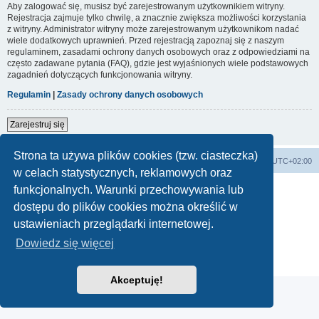
Aby zalogować się, musisz być zarejestrowanym użytkownikiem witryny.
Rejestracja zajmuje tylko chwilę, a znacznie zwiększa możliwości korzystania
z witryny. Administrator witryny może zarejestrowanym użytkownikom nadać
wiele dodatkowych uprawnień. Przed rejestracją zapoznaj się z naszym
regulaminem, zasadami ochrony danych osobowych oraz z odpowiedziami na
często zadawane pytania (FAQ), gdzie jest wyjaśnionych wiele podstawowych
zagadnień dotyczących funkcjonowania witryny.
Regulamin
|
Zasady ochrony danych osobowych
Zarejestruj się
Strona ta używa plików cookies (tzw. ciasteczka)
Forum Bike Łódź - Forum Rowerowe Łódź - Forum Szosowe - Forum MTB
Strona Główna
Strefa czasowa
UTC+02:00
w celach statystycznych, reklamowych oraz
Linki partnerskie:
strony www lodz
,
Fotografia Analogowa
funkcjonalnych. Warunki przechowywania lub
dostępu do plików cookies można określić w
ustawieniach przeglądarki internetowej.
Technologię dostarcza
phpBB
® Forum Software © phpBB Limited
Dowiedz się więcej
Polski pakiet językowy dostarcza
phpBB.pl
Zasady ochrony danych osobowych
|
Regulamin
Akceptuję!