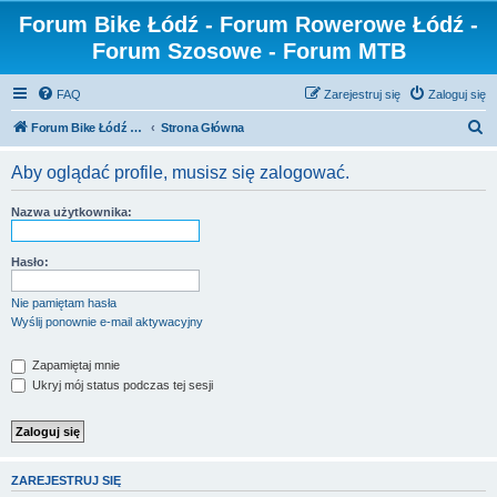
Forum Bike Łódź - Forum Rowerowe Łódź -
Forum Szosowe - Forum MTB
FAQ
Zarejestruj się
Zaloguj się
S
Forum Bike Łódź - Forum Rowerowe Łódź - Forum Szosowe - Forum MTB
Strona Główna
z
Aby oglądać profile, musisz się zalogować.
u
k
Nazwa użytkownika:
a
j
Hasło:
Nie pamiętam hasła
Wyślij ponownie e-mail aktywacyjny
Zapamiętaj mnie
Ukryj mój status podczas tej sesji
ZAREJESTRUJ SIĘ