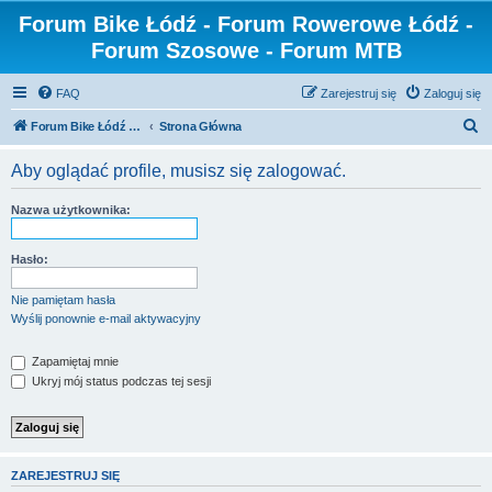
Forum Bike Łódź - Forum Rowerowe Łódź -
Forum Szosowe - Forum MTB
FAQ
Zarejestruj się
Zaloguj się
S
Forum Bike Łódź - Forum Rowerowe Łódź - Forum Szosowe - Forum MTB
Strona Główna
z
Aby oglądać profile, musisz się zalogować.
u
k
Nazwa użytkownika:
a
j
Hasło:
Nie pamiętam hasła
Wyślij ponownie e-mail aktywacyjny
Zapamiętaj mnie
Ukryj mój status podczas tej sesji
ZAREJESTRUJ SIĘ