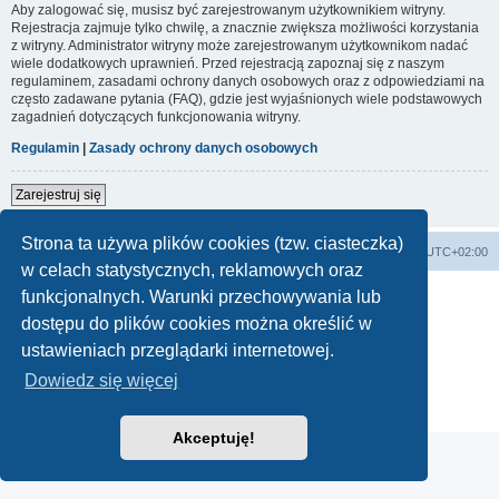
Aby zalogować się, musisz być zarejestrowanym użytkownikiem witryny.
Rejestracja zajmuje tylko chwilę, a znacznie zwiększa możliwości korzystania
z witryny. Administrator witryny może zarejestrowanym użytkownikom nadać
wiele dodatkowych uprawnień. Przed rejestracją zapoznaj się z naszym
regulaminem, zasadami ochrony danych osobowych oraz z odpowiedziami na
często zadawane pytania (FAQ), gdzie jest wyjaśnionych wiele podstawowych
zagadnień dotyczących funkcjonowania witryny.
Regulamin
|
Zasady ochrony danych osobowych
Zarejestruj się
Strona ta używa plików cookies (tzw. ciasteczka)
Forum Bike Łódź - Forum Rowerowe Łódź - Forum Szosowe - Forum MTB
Strona Główna
Strefa czasowa
UTC+02:00
w celach statystycznych, reklamowych oraz
Linki partnerskie:
strony www lodz
,
Fotografia Analogowa
funkcjonalnych. Warunki przechowywania lub
dostępu do plików cookies można określić w
ustawieniach przeglądarki internetowej.
Technologię dostarcza
phpBB
® Forum Software © phpBB Limited
Dowiedz się więcej
Polski pakiet językowy dostarcza
phpBB.pl
Zasady ochrony danych osobowych
|
Regulamin
Akceptuję!