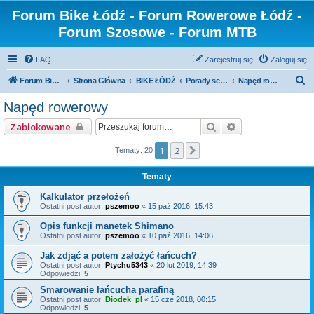
Forum Bike Łódź - Forum Rowerowe Łódź -
Forum Szosowe - Forum MTB
FAQ
Zarejestruj się
Zaloguj się
S
Forum Bike Łódź - Forum Rowerowe Łódź - Forum Szosowe - Forum MTB
Strona Główna
BIKE ŁÓDŹ
Porady serwisowe
Napęd rowerowy
z
Napęd rowerowy
u
Szukaj
Wyszukiwanie z
Zablokowane
k
a
1
2
Następna
Tematy: 20
j
Tematy
Kalkulator przełożeń
Ostatni post autor:
pszemoo
«
15 paź 2016, 15:43
Opis funkcji manetek Shimano
Ostatni post autor:
pszemoo
«
10 paź 2016, 14:06
Jak zdjąć a potem założyć łańcuch?
Ostatni post autor:
Ptychu5343
«
20 lut 2019, 14:39
Odpowiedzi:
5
Smarowanie łańcucha parafiną
Ostatni post autor:
Diodek_pl
«
15 cze 2018, 00:15
Odpowiedzi:
5