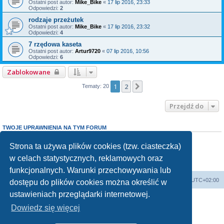
Ostatni post autor:
Mike_Bike
«
17 lip 2016, 23:33
Odpowiedzi:
2
rodzaje przeżutek
Ostatni post autor:
Mike_Bike
«
17 lip 2016, 23:32
Odpowiedzi:
4
7 rzędowa kaseta
Ostatni post autor:
Artur9720
«
07 lip 2016, 10:56
Odpowiedzi:
6
Zablokowane
1
2
Następna
Tematy: 20
Przejdź do
TWOJE UPRAWNIENIA NA TYM FORUM
Nie możesz
tworzyć nowych tematów
Nie możesz
odpowiadać w tematach
Strona ta używa plików cookies (tzw. ciasteczka)
Nie możesz
zmieniać swoich postów
w celach statystycznych, reklamowych oraz
Nie możesz
usuwać swoich postów
Nie możesz
dodawać załączników
funkcjonalnych. Warunki przechowywania lub
Forum Bike Łódź - Forum Rowerowe Łódź - Forum Szosowe - Forum MTB
Strona Główna
Strefa czasowa
UTC+02:00
dostępu do plików cookies można określić w
Linki partnerskie:
strony www lodz
,
Fotografia Analogowa
ustawieniach przeglądarki internetowej.
Dowiedz się więcej