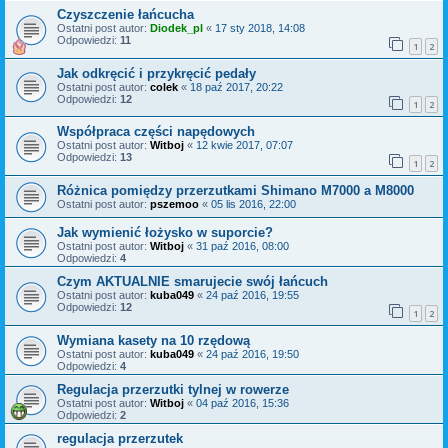
Czyszczenie łańcucha
Ostatni post autor:
Diodek_pl
«
17 sty 2018, 14:08
Odpowiedzi:
11
1
2
Jak odkręcić i przykręcić pedały
Ostatni post autor:
colek
«
18 paź 2017, 20:22
Odpowiedzi:
12
1
2
Współpraca części napędowych
Ostatni post autor:
Witboj
«
12 kwie 2017, 07:07
Odpowiedzi:
13
1
2
Różnica pomiędzy przerzutkami Shimano M7000 a M8000
Ostatni post autor:
pszemoo
«
05 lis 2016, 22:00
Jak wymienić łożysko w suporcie?
Ostatni post autor:
Witboj
«
31 paź 2016, 08:00
Odpowiedzi:
4
Czym AKTUALNIE smarujecie swój łańcuch
Ostatni post autor:
kuba049
«
24 paź 2016, 19:55
Odpowiedzi:
12
1
2
Wymiana kasety na 10 rzędową
Ostatni post autor:
kuba049
«
24 paź 2016, 19:50
Odpowiedzi:
4
Regulacja przerzutki tylnej w rowerze
Ostatni post autor:
Witboj
«
04 paź 2016, 15:36
Odpowiedzi:
2
regulacja przerzutek