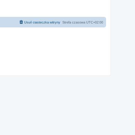
Usuń ciasteczka witryny
Strefa czasowa
UTC+02:00