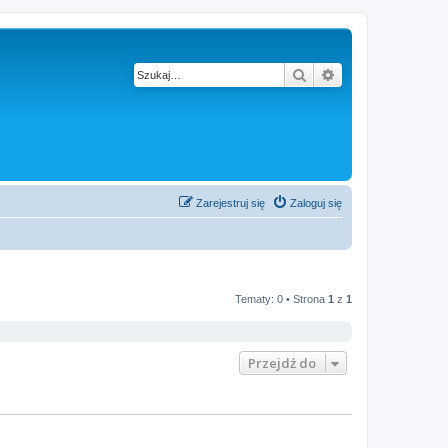
Szukaj
Wyszukiwanie z
Zarejestruj się
Zaloguj się
Tematy: 0 • Strona
1
z
1
Przejdź do