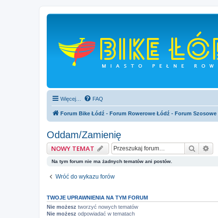
Więcej…
FAQ
Forum Bike Łódź - Forum Rowerowe Łódź - Forum Szosowe
Oddam/Zamienię
Szukaj
Wy
NOWY TEMAT
Na tym forum nie ma żadnych tematów ani postów.
Wróć do wykazu forów
TWOJE UPRAWNIENIA NA TYM FORUM
Nie możesz
tworzyć nowych tematów
Nie możesz
odpowiadać w tematach