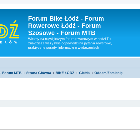
Forum Bike Łódź - Forum
Rowerowe Łódź - Forum
Szosowe - Forum MTB
Witamy na największym forum rowerowym w Łodzi.Tu
znajdziesz wszystkie odpowiedzi na pytania rowerowe,
praktyczne porady, informacje o wydarzeniach
 - Forum MTB
Strona Główna
BIKE ŁÓDŹ
Giełda
Oddam/Zamienię
szukiwanie zaawansowane