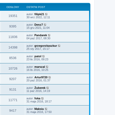
ODSŁONY
OSTATNI POST
autor:
filipk21
19351
30 wrz 2022, 12:11
autor:
Denz7
9395
15 gru 2021, 11:04
autor:
Pandarek
11836
04 paź 2017, 08:30
autor:
grzegorzkaszkur
14398
25 sty 2017, 15:17
autor:
patol
8536
23 lis 2016, 09:23
autor:
marszal
10726
16 lis 2016, 10:25
autor:
Artur9720
9207
20 paź 2016, 01:37
autor:
Żuberek
9131
11 paź 2016, 14:19
autor:
foka
11771
31 maja 2016, 18:17
autor:
Maksiu
9417
31 maja 2016, 17:50