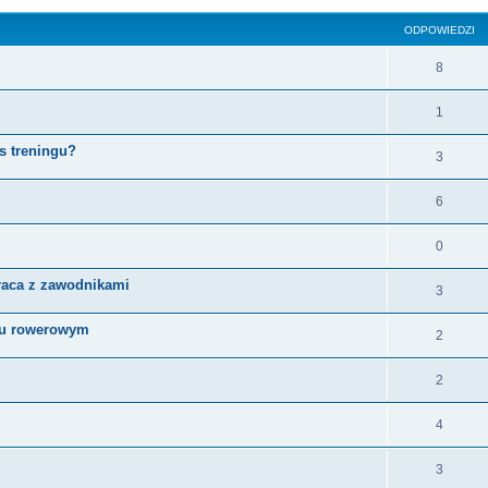
ODPOWIEDZI
8
1
s treningu?
3
6
0
raca z zawodnikami
3
gu rowerowym
2
2
4
3