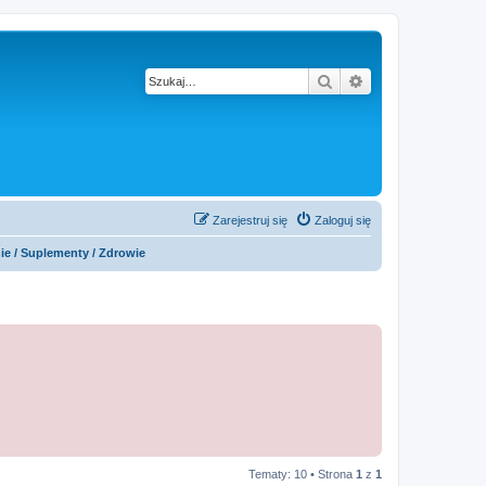
Szukaj
Wyszukiwanie z
Zarejestruj się
Zaloguj się
e / Suplementy / Zdrowie
Tematy: 10 • Strona
1
z
1