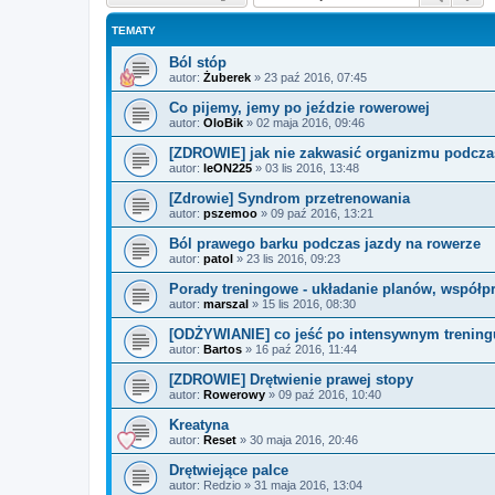
TEMATY
Ból stóp
autor:
Żuberek
»
23 paź 2016, 07:45
Co pijemy, jemy po jeździe rowerowej
autor:
OloBik
»
02 maja 2016, 09:46
[ZDROWIE] jak nie zakwasić organizmu podcza
autor:
leON225
»
03 lis 2016, 13:48
[Zdrowie] Syndrom przetrenowania
autor:
pszemoo
»
09 paź 2016, 13:21
Ból prawego barku podczas jazdy na rowerze
autor:
patol
»
23 lis 2016, 09:23
Porady treningowe - układanie planów, współp
autor:
marszal
»
15 lis 2016, 08:30
[ODŻYWIANIE] co jeść po intensywnym trenin
autor:
Bartos
»
16 paź 2016, 11:44
[ZDROWIE] Drętwienie prawej stopy
autor:
Rowerowy
»
09 paź 2016, 10:40
Kreatyna
autor:
Reset
»
30 maja 2016, 20:46
Drętwiejące palce
autor:
Redzio
»
31 maja 2016, 13:04