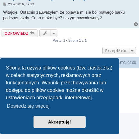
P
23 lis 2016, 09:23
o
s
Witajcie. Ostatnio zauważyłem że pojawia mi się ból prawego barku
t
podczas jazdy. Co to może być? i czym powodowany?
ODPOWIEDZ
Posty: 1 • Strona
1
z
1
Przejdź do
Forum Bike Łódź - Forum Rowerowe Łódź - Forum Szosowe - Forum MTB
Strona Główna
Strefa czasowa
UTC+02:00
Strona ta używa plików cookies (tzw. ciasteczka)
Linki partnerskie:
strony www lodz
,
Fotografia Analogowa
w celach statystycznych, reklamowych oraz
funkcjonalnych. Warunki przechowywania lub
dostępu do plików cookies można określić w
Technologię dostarcza
phpBB
® Forum Software © phpBB Limited
ustawieniach przeglądarki internetowej.
Polski pakiet językowy dostarcza
phpBB.pl
Dowiedz się więcej
Zasady ochrony danych osobowych
|
Regulamin
Akceptuję!