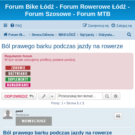
Forum Bike Łódź - Forum Rowerowe Łódź -
Forum Szosowe - Forum MTB
FAQ
Zarejestruj się
Zaloguj się
S
Forum Bike Łódź - Forum Rowerowe Łódź - Forum Szosowe - Forum MTB
Strona Główna
BIKE ŁÓDŹ
Styl jazdy
Odżywianie / Nawadnianie / Suplementy / Zdrowie
z
Ból prawego barku podczas jazdy na rowerze
u
Regulamin forum
k
W tym dziale stosujemy prefiksy podane poniżej.
a
j
Szukaj
Wyszuki
ODPOWIEDZ
Posty: 1 • Strona
1
z
1
patol
Nowicjusz
Ból prawego barku podczas jazdy na rowerze