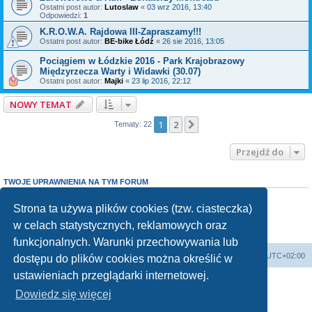
Ostatni post autor:
Lutoslaw
«
03 wrz 2016, 13:40
Odpowiedzi:
1
K.R.O.W.A. Rajdowa III-Zapraszamy!!!
Ostatni post autor:
BE-bike Łódź
«
26 sie 2016, 13:05
Pociągiem w Łódzkie 2016 - Park Krajobrazowy
Międzyrzecza Warty i Widawki (30.07)
Ostatni post autor:
Majki
«
23 lip 2016, 22:12
NOWY TEMAT
1
2
Następna
Tematy: 22
Przejdź do
TWOJE UPRAWNIENIA NA TYM FORUM
Nie możesz
tworzyć nowych tematów
Nie możesz
odpowiadać w tematach
Strona ta używa plików cookies (tzw. ciasteczka)
Nie możesz
zmieniać swoich postów
w celach statystycznych, reklamowych oraz
Nie możesz
usuwać swoich postów
Nie możesz
dodawać załączników
funkcjonalnych. Warunki przechowywania lub
Forum Bike Łódź - Forum Rowerowe Łódź - Forum Szosowe - Forum MTB
Strona Główna
Strefa czasowa
UTC+02:00
dostępu do plików cookies można określić w
Linki partnerskie:
strony www lodz
,
Fotografia Analogowa
ustawieniach przeglądarki internetowej.
Dowiedz się więcej