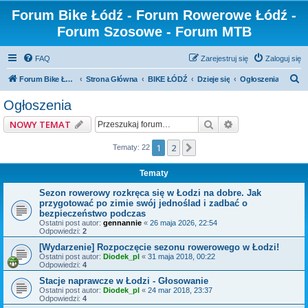
Forum Bike Łódź - Forum Rowerowe Łódź -
Forum Szosowe - Forum MTB
FAQ
Zarejestruj się
Zaloguj się
S
Forum Bike Łódź - Forum Rowerowe Łódź - Forum Szosowe - Forum MTB
Strona Główna
BIKE ŁÓDŹ
Dzieje się
Ogłoszenia
z
Ogłoszenia
u
Szukaj
Wyszukiwanie z
NOWY TEMAT
k
a
1
2
Następna
Tematy: 22
j
Tematy
Sezon rowerowy rozkręca się w Łodzi na dobre. Jak
przygotować po zimie swój jednoślad i zadbać o
bezpieczeństwo podczas
Ostatni post autor:
gennannie
«
26 maja 2026, 22:54
Odpowiedzi:
2
[Wydarzenie] Rozpoczęcie sezonu rowerowego w Łodzi!
Ostatni post autor:
Diodek_pl
«
31 maja 2018, 00:22
Odpowiedzi:
4
Stacje naprawcze w Łodzi - Głosowanie
Ostatni post autor:
Diodek_pl
«
24 mar 2018, 23:37
Odpowiedzi:
4