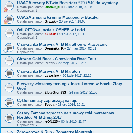
UWAGA rowery B'Twin Rockrider 520 i 540 do wymiany
Ostatni post autor:
Diodek_pl
«
12 mar 2018, 00:19
Odpowiedzi:
5
UWAGA zmiana terminu Maratonu w Buczku
Ostatni post autor:
Gryzak
«
20 sie 2017, 18:05
OdLOTTOwa jazda z OSHEE w Łodzi
Ostatni post autor:
Łukasz
«
04 sie 2017, 12:47
Odpowiedzi:
1
Cisowianka Mazovia MTB Marathon w Piasecznie
Ostatni post autor:
Dominika_K
«
27 maja 2017, 02:01
Odpowiedzi:
3
Głowno Gold Race - Cisowianka Road Tour
Ostatni post autor:
Redzio
«
22 maja 2017, 12:59
Cisowianka Mazovia MTB Maraton
Ostatni post autor:
Lutoslaw
«
20 kwie 2017, 22:26
Pierwszy wiosenny trening z instruktorem w Hotelu Złoty
Groń
Ostatni post autor:
ZlotyGron993
«
24 mar 2017, 21:50
Cyklomaniacy zapraszają na rajd
Ostatni post autor:
Todua
«
28 gru 2016, 10:21
Cezary Zamana zaprasza na zimowy cykl maratonów
Northtec MTB Zimą 2017
Ostatni post autor:
leON225
«
03 lis 2016, 11:47
Odpowiedzi:
2
Zdrowerowe & Run - Bohaterzy Montrealu