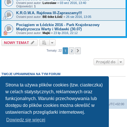
Ostatni post autor:
Lutoslaw
«
03 wrz 2016, 13:40
Odpowiedzi:
1
K.R.O.W.A. Rajdowa III-Zapraszamy!!!
Ostatni post autor:
BE-bike Łódź
«
26 sie 2016, 13:05
Pociągiem w Łódzkie 2016 - Park Krajobrazowy
Międzyrzecza Warty i Widawki (30.07)
Ostatni post autor:
Majki
«
23 lip 2016, 22:12
NOWY TEMAT
1
2
Następna
Tematy: 22
Przejdź do
TWOJE UPRAWNIENIA NA TYM FORUM
Nie możesz
tworzyć nowych tematów
Nie możesz
odpowiadać w tematach
Strona ta używa plików cookies (tzw. ciasteczka)
Nie możesz
zmieniać swoich postów
w celach statystycznych, reklamowych oraz
Nie możesz
usuwać swoich postów
Nie możesz
dodawać załączników
funkcjonalnych. Warunki przechowywania lub
Forum Bike Łódź - Forum Rowerowe Łódź - Forum Szosowe - Forum MTB
Strona Główna
Strefa czasowa
UTC+02:00
dostępu do plików cookies można określić w
Linki partnerskie:
strony www lodz
,
Fotografia Analogowa
ustawieniach przeglądarki internetowej.
Dowiedz się więcej