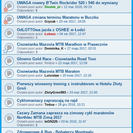
UWAGA rowery B'Twin Rockrider 520 i 540 do wymiany
Ostatni post autor:
Diodek_pl
«
12 mar 2018, 00:19
Odpowiedzi:
5
UWAGA zmiana terminu Maratonu w Buczku
Ostatni post autor:
Gryzak
«
20 sie 2017, 18:05
OdLOTTOwa jazda z OSHEE w Łodzi
Ostatni post autor:
Łukasz
«
04 sie 2017, 12:47
Odpowiedzi:
1
Cisowianka Mazovia MTB Marathon w Piasecznie
Ostatni post autor:
Dominika_K
«
27 maja 2017, 02:01
Odpowiedzi:
3
Głowno Gold Race - Cisowianka Road Tour
Ostatni post autor:
Redzio
«
22 maja 2017, 12:59
Cisowianka Mazovia MTB Maraton
Ostatni post autor:
Lutoslaw
«
20 kwie 2017, 22:26
Pierwszy wiosenny trening z instruktorem w Hotelu Złoty
Groń
Ostatni post autor:
ZlotyGron993
«
24 mar 2017, 21:50
Cyklomaniacy zapraszają na rajd
Ostatni post autor:
Todua
«
28 gru 2016, 10:21
Cezary Zamana zaprasza na zimowy cykl maratonów
Northtec MTB Zimą 2017
Ostatni post autor:
leON225
«
03 lis 2016, 11:47
Odpowiedzi:
2
Zdrowerowe & Run - Bohaterzy Montrealu