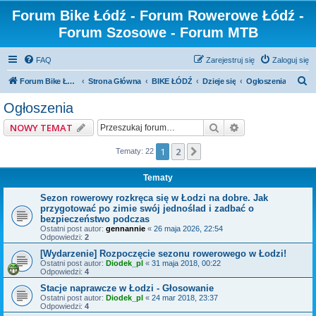
Forum Bike Łódź - Forum Rowerowe Łódź -
Forum Szosowe - Forum MTB
FAQ
Zarejestruj się
Zaloguj się
S
Forum Bike Łódź - Forum Rowerowe Łódź - Forum Szosowe - Forum MTB
Strona Główna
BIKE ŁÓDŹ
Dzieje się
Ogłoszenia
z
Ogłoszenia
u
Szukaj
Wyszukiwanie z
NOWY TEMAT
k
a
1
2
Następna
Tematy: 22
j
Tematy
Sezon rowerowy rozkręca się w Łodzi na dobre. Jak
przygotować po zimie swój jednoślad i zadbać o
bezpieczeństwo podczas
Ostatni post autor:
gennannie
«
26 maja 2026, 22:54
Odpowiedzi:
2
[Wydarzenie] Rozpoczęcie sezonu rowerowego w Łodzi!
Ostatni post autor:
Diodek_pl
«
31 maja 2018, 00:22
Odpowiedzi:
4
Stacje naprawcze w Łodzi - Głosowanie
Ostatni post autor:
Diodek_pl
«
24 mar 2018, 23:37
Odpowiedzi:
4