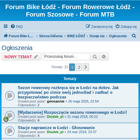
Forum Bike Łódź - Forum Rowerowe Łódź -
Forum Szosowe - Forum MTB
FAQ
Zarejestruj się
Zaloguj się
S
Forum Bike Łódź - Forum Rowerowe Łódź - Forum Szosowe - Forum MTB
Strona Główna
BIKE ŁÓDŹ
Dzieje się
Ogłoszenia
z
Ogłoszenia
u
Szukaj
Wyszukiwanie z
NOWY TEMAT
k
a
1
2
Następna
Tematy: 22
j
Tematy
Sezon rowerowy rozkręca się w Łodzi na dobre. Jak
przygotować po zimie swój jednoślad i zadbać o
bezpieczeństwo podczas
Ostatni post autor:
gennannie
«
26 maja 2026, 22:54
Odpowiedzi:
2
[Wydarzenie] Rozpoczęcie sezonu rowerowego w Łodzi!
Ostatni post autor:
Diodek_pl
«
31 maja 2018, 00:22
Odpowiedzi:
4
Stacje naprawcze w Łodzi - Głosowanie
Ostatni post autor:
Diodek_pl
«
24 mar 2018, 23:37
Odpowiedzi:
4