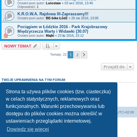
Ostatni post autor:
Lutoslaw
«
03 wrz 2016, 13:40
Odpowiedzi:
1
K.R.O.W.A. Rajdowa III-Zapraszamy!!!
Ostatni post autor:
BE-bike Łódź
«
26 sie 2016, 13:05
Pociągiem w Łódzkie 2016 - Park Krajobrazowy
Międzyrzecza Warty i Widawki (30.07)
Ostatni post autor:
Majki
«
23 lip 2016, 22:12
NOWY TEMAT
1
2
Następna
Tematy: 22
Przejdź do
TWOJE UPRAWNIENIA NA TYM FORUM
Nie możesz
tworzyć nowych tematów
Nie możesz
odpowiadać w tematach
Strona ta używa plików cookies (tzw. ciasteczka)
Nie możesz
zmieniać swoich postów
w celach statystycznych, reklamowych oraz
Nie możesz
usuwać swoich postów
Nie możesz
dodawać załączników
funkcjonalnych. Warunki przechowywania lub
Forum Bike Łódź - Forum Rowerowe Łódź - Forum Szosowe - Forum MTB
Strona Główna
Strefa czasowa
UTC+02:00
dostępu do plików cookies można określić w
Linki partnerskie:
strony www lodz
,
Fotografia Analogowa
ustawieniach przeglądarki internetowej.
Dowiedz się więcej