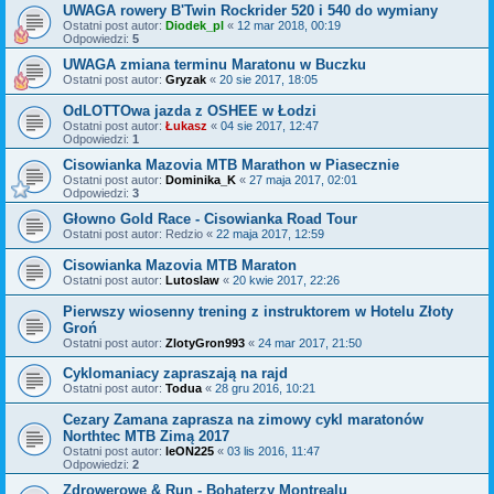
UWAGA rowery B'Twin Rockrider 520 i 540 do wymiany
Ostatni post autor:
Diodek_pl
«
12 mar 2018, 00:19
Odpowiedzi:
5
UWAGA zmiana terminu Maratonu w Buczku
Ostatni post autor:
Gryzak
«
20 sie 2017, 18:05
OdLOTTOwa jazda z OSHEE w Łodzi
Ostatni post autor:
Łukasz
«
04 sie 2017, 12:47
Odpowiedzi:
1
Cisowianka Mazovia MTB Marathon w Piasecznie
Ostatni post autor:
Dominika_K
«
27 maja 2017, 02:01
Odpowiedzi:
3
Głowno Gold Race - Cisowianka Road Tour
Ostatni post autor:
Redzio
«
22 maja 2017, 12:59
Cisowianka Mazovia MTB Maraton
Ostatni post autor:
Lutoslaw
«
20 kwie 2017, 22:26
Pierwszy wiosenny trening z instruktorem w Hotelu Złoty
Groń
Ostatni post autor:
ZlotyGron993
«
24 mar 2017, 21:50
Cyklomaniacy zapraszają na rajd
Ostatni post autor:
Todua
«
28 gru 2016, 10:21
Cezary Zamana zaprasza na zimowy cykl maratonów
Northtec MTB Zimą 2017
Ostatni post autor:
leON225
«
03 lis 2016, 11:47
Odpowiedzi:
2
Zdrowerowe & Run - Bohaterzy Montrealu