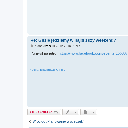
Re: Gdzie jedziemy w najbliższy weekend?
P
autor:
Azazel
»
30 lip 2016, 21:16
o
s
Pomysł na jutro.
https://www.facebook.com/events/15633
t
Grupa Rowerowe Soboty
ODPOWIEDZ
Wróć do „Planowanie wycieczek”