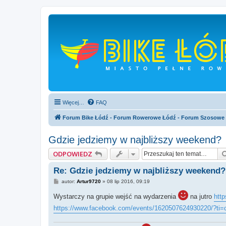
Więcej…
FAQ
Forum Bike Łódź - Forum Rowerowe Łódź - Forum Szosowe
Gdzie jedziemy w najbliższy weekend?
ODPOWIEDZ
Re: Gdzie jedziemy w najbliższy weekend?
P
autor:
Artur9720
»
08 lip 2016, 09:19
o
s
Wystarczy na grupie wejść na wydarzenia
na jutro
htt
t
https://www.facebook.com/events/1620507624930220/?ti=c