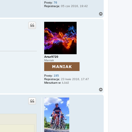
Posty:
76
Rejestracja:
05 cze 2016, 19:42
N
a
g
ó
r
ę
Artur9720
Maniak
Posty:
195
Rejestracja:
23 kwie 2016, 17:47
Mieszkam w:
Łódź
N
a
g
ó
r
ę