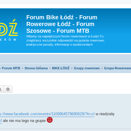
Forum Bike Łódź - Forum
Rowerowe Łódź - Forum
Szosowe - Forum MTB
Witamy na największym forum rowerowym w Łodzi.Tu
znajdziesz wszystkie odpowiedzi na pytania rowerowe,
praktyczne porady, informacje o wydarzeniach
 - Forum MTB
Strona Główna
BIKE ŁÓDŹ
Grupy rowerowe
Grupa Rowerowe
Szukaj
Wyszukiwanie zaawansowane
ps://www.facebook.com/events/1169964579690629/?ti=cl
w niedzielę
l
ale nie ma tego na grupie