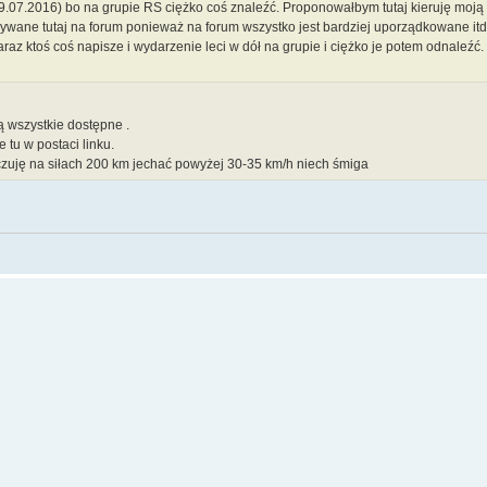
9.07.2016) bo na grupie RS ciężko coś znaleźć. Proponowałbym tutaj kieruję moj
ywane tutaj na forum ponieważ na forum wszystko jest bardziej uporządkowane itd. 
raz ktoś coś napisze i wydarzenie leci w dół na grupie i ciężko je potem odnaleźć. 
ą wszystkie dostępne .
tu w postaci linku.
ię czuję na siłach 200 km jechać powyżej 30-35 km/h niech śmiga