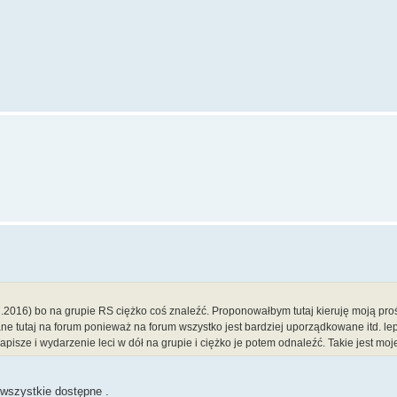
.2016) bo na grupie RS ciężko coś znaleźć. Proponowałbym tutaj kieruję moją p
e tutaj na forum ponieważ na forum wszystko jest bardziej uporządkowane itd. lep
apisze i wydarzenie leci w dół na grupie i ciężko je potem odnaleźć. Takie jest moj
 wszystkie dostępne .