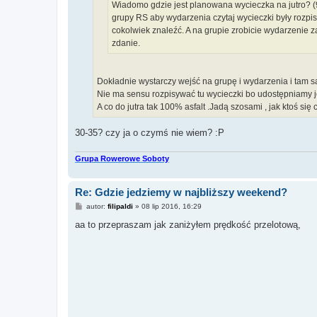
Wiadomo gdzie jest planowana wycieczka na jutro? (
grupy RS aby wydarzenia czytaj wycieczki były rozpis
cokolwiek znaleźć. A na grupie zrobicie wydarzenie za
zdanie.
Dokładnie wystarczy wejść na grupę i wydarzenia i tam s
Nie ma sensu rozpisywać tu wycieczki bo udostępniamy je 
A co do jutra tak 100% asfalt .Jadą szosami , jak ktoś s
30-35? czy ja o czymś nie wiem? :P
Grupa Rowerowe Soboty
Re: Gdzie jedziemy w najbliższy weekend?
P
autor:
filipaldi
»
08 lip 2016, 16:29
o
s
aa to przepraszam jak zaniżyłem prędkość przelotową,
t