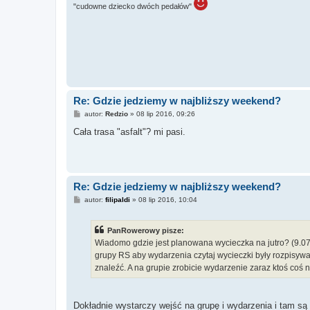
"cudowne dziecko dwóch pedałów"
Re: Gdzie jedziemy w najbliższy weekend?
P
autor:
Redzio
»
08 lip 2016, 09:26
o
s
Cała trasa "asfalt"? mi pasi.
t
Re: Gdzie jedziemy w najbliższy weekend?
P
autor:
filipaldi
»
08 lip 2016, 10:04
o
s
t
PanRowerowy pisze:
Wiadomo gdzie jest planowana wycieczka na jutro? (9.07
grupy RS aby wydarzenia czytaj wycieczki były rozpisywan
znaleźć. A na grupie zrobicie wydarzenie zaraz ktoś coś n
Dokładnie wystarczy wejść na grupę i wydarzenia i tam są