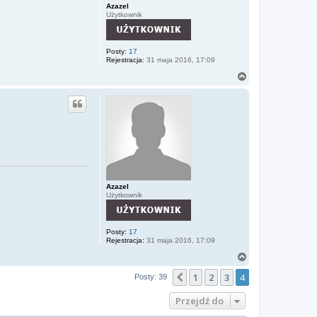
Azazel
Użytkownik
Posty:
17
Rejestracja:
31 maja 2016, 17:09
N
a
g
ó
r
ę
Azazel
Użytkownik
Posty:
17
Rejestracja:
31 maja 2016, 17:09
N
a
1
2
3
4
g
Poprzednia
Posty: 39
ó
r
Przejdź do
ę