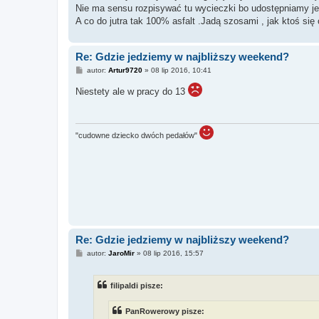
Nie ma sensu rozpisywać tu wycieczki bo udostępniamy je 
A co do jutra tak 100% asfalt .Jadą szosami , jak ktoś si
Re: Gdzie jedziemy w najbliższy weekend?
P
autor:
Artur9720
»
08 lip 2016, 10:41
o
s
Niestety ale w pracy do 13
t
"cudowne dziecko dwóch pedałów"
Re: Gdzie jedziemy w najbliższy weekend?
P
autor:
JaroMir
»
08 lip 2016, 15:57
o
s
t
filipaldi pisze:
PanRowerowy pisze: