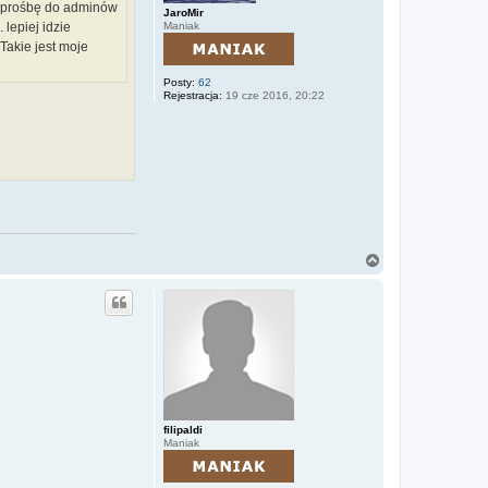
ą prośbę do adminów
JaroMir
Maniak
lepiej idzie
Takie jest moje
Posty:
62
Rejestracja:
19 cze 2016, 20:22
N
a
g
ó
r
ę
filipaldi
Maniak