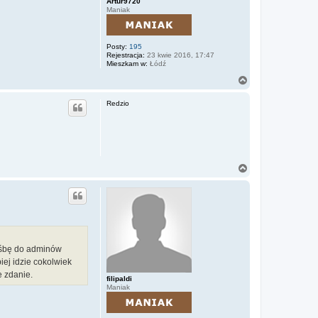
Artur9720
Maniak
Posty:
195
Rejestracja:
23 kwie 2016, 17:47
Mieszkam w:
Łódź
N
a
g
Redzio
ó
r
ę
N
a
g
ó
r
ę
rośbę do adminów
iej idzie cokolwiek
e zdanie.
filipaldi
Maniak