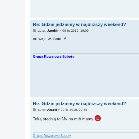
Re: Gdzie jedziemy w najbliższy weekend?
P
autor:
JaroMir
»
08 lip 2016, 19:05
o
s
no więc właśnie :P
t
Grupa Rowerowe Soboty
Re: Gdzie jedziemy w najbliższy weekend?
P
autor:
Azazel
»
09 lip 2016, 09:38
o
s
Taką średnią to My na mtb mamy
t
Grupa Rowerowe Soboty