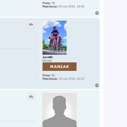
Posty:
76
Rejestracja:
05 cze 2016, 19:42
N
a
g
ó
r
ę
JaroMir
Maniak
Posty:
62
Rejestracja:
19 cze 2016, 20:22
N
a
g
ó
r
ę