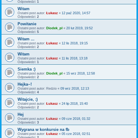
Odpowiedzi:
1
Witam
Ostatni post autor:
Łukasz
«
12 paź 2020, 14:57
Odpowiedzi:
2
Powitanie
Ostatni post autor:
Diodek_pl
«
20 lut 2019, 19:52
Odpowiedzi:
5
Witam ...
Ostatni post autor:
Łukasz
«
12 lis 2018, 19:15
Odpowiedzi:
2
Witam
Ostatni post autor:
Łukasz
«
11 lis 2018, 13:18
Odpowiedzi:
1
Siemka :)
Ostatni post autor:
Diodek_pl
«
15 wrz 2018, 12:58
Odpowiedzi:
2
Hejka~!
Ostatni post autor:
Redzio
«
09 wrz 2018, 12:13
Odpowiedzi:
4
Witajcie, :)
Ostatni post autor:
Łukasz
«
24 lip 2018, 15:40
Odpowiedzi:
2
Hej
Ostatni post autor:
Łukasz
«
09 cze 2018, 01:32
Odpowiedzi:
3
Wygrana w konkursie na fb
Ostatni post autor:
Łukasz
«
05 cze 2018, 02:51
Odpowiedzi:
2