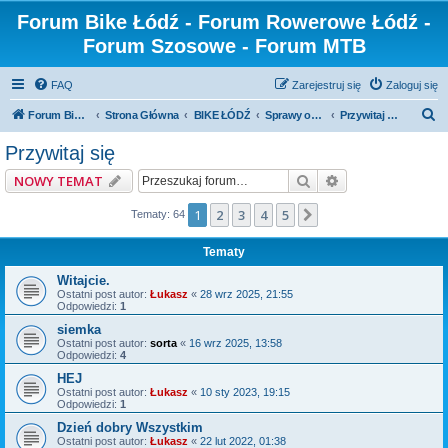
Forum Bike Łódź - Forum Rowerowe Łódź -
Forum Szosowe - Forum MTB
FAQ
Zarejestruj się
Zaloguj się
S
Forum Bike Łódź - Forum Rowerowe Łódź - Forum Szosowe - Forum MTB
Strona Główna
BIKE ŁÓDŹ
Sprawy organizacyjne forum
Przywitaj się
z
Przywitaj się
u
Szukaj
Wyszukiwanie z
NOWY TEMAT
k
a
1
2
3
4
5
Następna
Tematy: 64
j
Tematy
Witajcie.
Ostatni post autor:
Łukasz
«
28 wrz 2025, 21:55
Odpowiedzi:
1
siemka
Ostatni post autor:
sorta
«
16 wrz 2025, 13:58
Odpowiedzi:
4
HEJ
Ostatni post autor:
Łukasz
«
10 sty 2023, 19:15
Odpowiedzi:
1
Dzień dobry Wszystkim
Ostatni post autor:
Łukasz
«
22 lut 2022, 01:38