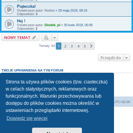
Piąteczka!
Ostatni post autor:
Redzio
«
29 maja 2018, 08:16
Odpowiedzi:
3
Hej !
Ostatni post autor:
Diodek_pl
«
30 kwie 2018, 00:06
Odpowiedzi:
2
NOWY TEMAT
1
2
3
4
5
Następna
Tematy: 64
Przejdź do
TWOJE UPRAWNIENIA NA TYM FORUM
Nie możesz
tworzyć nowych tematów
Nie możesz
odpowiadać w tematach
Strona ta używa plików cookies (tzw. ciasteczka)
Nie możesz
zmieniać swoich postów
w celach statystycznych, reklamowych oraz
Nie możesz
usuwać swoich postów
Nie możesz
dodawać załączników
funkcjonalnych. Warunki przechowywania lub
Forum Bike Łódź - Forum Rowerowe Łódź - Forum Szosowe - Forum MTB
Strona Główna
Strefa czasowa
UTC+02:00
dostępu do plików cookies można określić w
Linki partnerskie:
strony www lodz
,
Fotografia Analogowa
ustawieniach przeglądarki internetowej.
Dowiedz się więcej