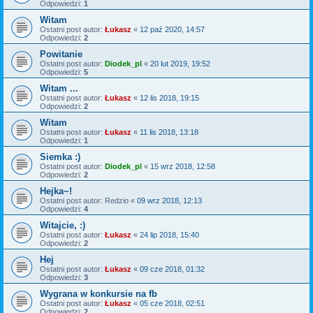
Odpowiedzi:
1
Witam
Ostatni post autor:
Łukasz
«
12 paź 2020, 14:57
Odpowiedzi:
2
Powitanie
Ostatni post autor:
Diodek_pl
«
20 lut 2019, 19:52
Odpowiedzi:
5
Witam ...
Ostatni post autor:
Łukasz
«
12 lis 2018, 19:15
Odpowiedzi:
2
Witam
Ostatni post autor:
Łukasz
«
11 lis 2018, 13:18
Odpowiedzi:
1
Siemka :)
Ostatni post autor:
Diodek_pl
«
15 wrz 2018, 12:58
Odpowiedzi:
2
Hejka~!
Ostatni post autor:
Redzio
«
09 wrz 2018, 12:13
Odpowiedzi:
4
Witajcie, :)
Ostatni post autor:
Łukasz
«
24 lip 2018, 15:40
Odpowiedzi:
2
Hej
Ostatni post autor:
Łukasz
«
09 cze 2018, 01:32
Odpowiedzi:
3
Wygrana w konkursie na fb
Ostatni post autor:
Łukasz
«
05 cze 2018, 02:51
Odpowiedzi:
2