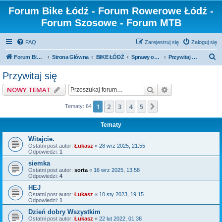
Forum Bike Łódź - Forum Rowerowe Łódź -
Forum Szosowe - Forum MTB
FAQ
Zarejestruj się
Zaloguj się
S
Forum Bike Łódź - Forum Rowerowe Łódź - Forum Szosowe - Forum MTB
Strona Główna
BIKE ŁÓDŹ
Sprawy organizacyjne forum
Przywitaj się
z
Przywitaj się
u
Szukaj
Wyszukiwanie z
NOWY TEMAT
k
a
1
2
3
4
5
Następna
Tematy: 64
j
Tematy
Witajcie.
Ostatni post autor:
Łukasz
«
28 wrz 2025, 21:55
Odpowiedzi:
1
siemka
Ostatni post autor:
sorta
«
16 wrz 2025, 13:58
Odpowiedzi:
4
HEJ
Ostatni post autor:
Łukasz
«
10 sty 2023, 19:15
Odpowiedzi:
1
Dzień dobry Wszystkim
Ostatni post autor:
Łukasz
«
22 lut 2022, 01:38