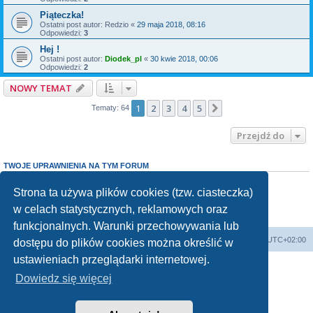
Piąteczka!
Ostatni post autor:
Redzio
«
29 maja 2018, 08:16
Odpowiedzi:
3
Hej !
Ostatni post autor:
Diodek_pl
«
30 kwie 2018, 00:06
Odpowiedzi:
2
NOWY TEMAT
1
2
3
4
5
Następna
Tematy: 64
Przejdź do
TWOJE UPRAWNIENIA NA TYM FORUM
Nie możesz
tworzyć nowych tematów
Nie możesz
odpowiadać w tematach
Strona ta używa plików cookies (tzw. ciasteczka)
Nie możesz
zmieniać swoich postów
w celach statystycznych, reklamowych oraz
Nie możesz
usuwać swoich postów
Nie możesz
dodawać załączników
funkcjonalnych. Warunki przechowywania lub
Forum Bike Łódź - Forum Rowerowe Łódź - Forum Szosowe - Forum MTB
Strona Główna
Strefa czasowa
UTC+02:00
dostępu do plików cookies można określić w
Linki partnerskie:
strony www lodz
,
Fotografia Analogowa
ustawieniach przeglądarki internetowej.
Dowiedz się więcej