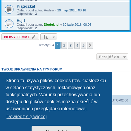
Piąteczka!
Ostatni post autor:
Redzio
«
29 maja 2018, 08:16
Odpowiedzi:
3
Hej !
Ostatni post autor:
Diodek_pl
«
30 kwie 2018, 00:06
Odpowiedzi:
2
NOWY TEMAT
1
2
3
4
5
Następna
Tematy: 64
Przejdź do
TWOJE UPRAWNIENIA NA TYM FORUM
Nie możesz
tworzyć nowych tematów
Nie możesz
odpowiadać w tematach
Strona ta używa plików cookies (tzw. ciasteczka)
Nie możesz
zmieniać swoich postów
w celach statystycznych, reklamowych oraz
Nie możesz
usuwać swoich postów
Nie możesz
dodawać załączników
funkcjonalnych. Warunki przechowywania lub
Forum Bike Łódź - Forum Rowerowe Łódź - Forum Szosowe - Forum MTB
Strona Główna
Strefa czasowa
UTC+02:00
dostępu do plików cookies można określić w
Linki partnerskie:
strony www lodz
,
Fotografia Analogowa
ustawieniach przeglądarki internetowej.
Dowiedz się więcej