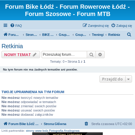
Forum Bike Łódź - Forum Rowerowe Łódź -
Forum Szosowe - Forum MTB
FAQ
Zarejestruj się
Zaloguj się
S
Forum Bike Łódź - Forum Rowerowe Łódź - Forum Szosowe - Forum MTB
Strona Główna
BIKE ŁÓDŹ
Grupy rowerowe
Grupa Cyklomaniacy
Treningi
Retkinia
z
Retkinia
u
Szukaj
Wyszukiwanie z
NOWY TEMAT
k
Tematy: 0 • Strona
1
z
1
a
Na tym forum nie ma żadnych tematów ani postów.
j
Przejdź do
TWOJE UPRAWNIENIA NA TYM FORUM
Nie możesz
tworzyć nowych tematów
Nie możesz
odpowiadać w tematach
Nie możesz
zmieniać swoich postów
Nie możesz
usuwać swoich postów
Nie możesz
dodawać załączników
Forum Bike Łódź - Forum Rowerowe Łódź - Forum Szosowe - Forum MTB
Strona Główna
Strefa czasowa
UTC+02:00
Linki partnerskie:
strony www lodz
,
Fotografia Analogowa