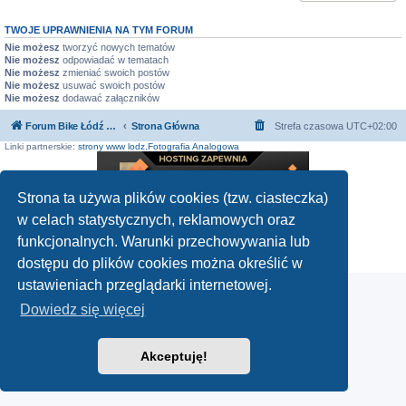
TWOJE UPRAWNIENIA NA TYM FORUM
Nie możesz
tworzyć nowych tematów
Nie możesz
odpowiadać w tematach
Nie możesz
zmieniać swoich postów
Nie możesz
usuwać swoich postów
Nie możesz
dodawać załączników
Forum Bike Łódź - Forum Rowerowe Łódź - Forum Szosowe - Forum MTB
Strona Główna
Strefa czasowa
UTC+02:00
Linki partnerskie:
strony www lodz
,
Fotografia Analogowa
Strona ta używa plików cookies (tzw. ciasteczka)
w celach statystycznych, reklamowych oraz
Technologię dostarcza
phpBB
® Forum Software © phpBB Limited
Polski pakiet językowy dostarcza
phpBB.pl
funkcjonalnych. Warunki przechowywania lub
Zasady ochrony danych osobowych
|
Regulamin
dostępu do plików cookies można określić w
ustawieniach przeglądarki internetowej.
Dowiedz się więcej
Akceptuję!