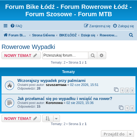
Forum Bike Łódź - Forum Rowerowe Łódź -
Forum Szosowe - Forum MTB
FAQ
Zarejestruj się
Zaloguj się
S
Forum Bike Łódź - Forum Rowerowe Łódź - Forum Szosowe - Forum MTB
Strona Główna
BIKE ŁÓDŹ
Dzieje się
Rowerowe Wypadki
z
Rowerowe Wypadki
u
Szukaj
Wyszukiwanie z
NOWY TEMAT
k
Tematy: 2 • Strona
1
z
1
a
Tematy
j
Wczorajszy wypadek przy palmiarni
Ostatni post autor:
szuszarrraaa
«
02 cze 2026, 15:51
Odpowiedzi:
28
1
2
3
Jak przełamać się po wypadku i wsiąść na rower?
Ostatni post autor:
Koronowa
«
02 sie 2023, 15:36
Odpowiedzi:
15
1
2
NOWY TEMAT
Tematy: 2 • Strona
1
z
1
Przejdź do